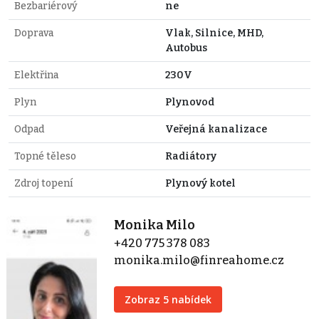
Bezbariérový
ne
Doprava
Vlak, Silnice, MHD,
Autobus
Elektřina
230V
Plyn
Plynovod
Odpad
Veřejná kanalizace
Topné těleso
Radiátory
Zdroj topení
Plynový kotel
Monika Milo
+420 775 378 083
monika.milo@finreahome.cz
Zobraz 5 nabídek