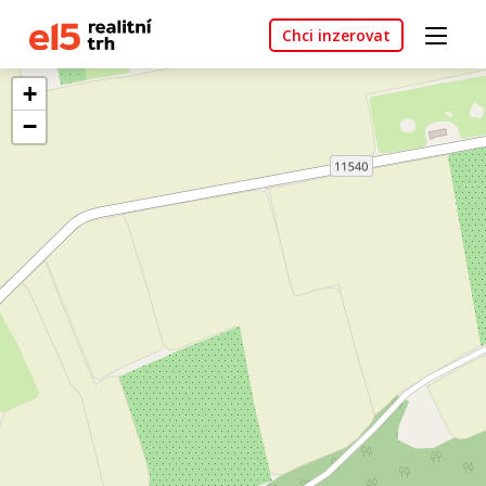
Chci inzerovat
+
−