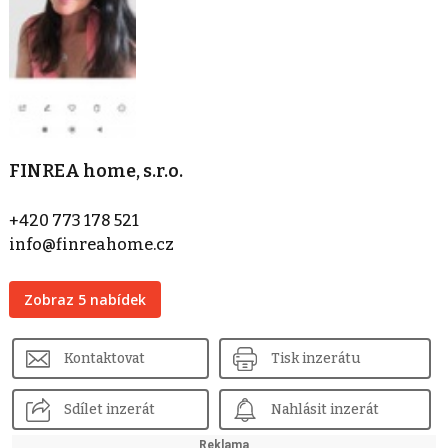
FINREA home, s.r.o.
+420 773 178 521
info@finreahome.cz
Zobraz 5 nabídek
Kontaktovat
Tisk inzerátu
Sdílet inzerát
Nahlásit inzerát