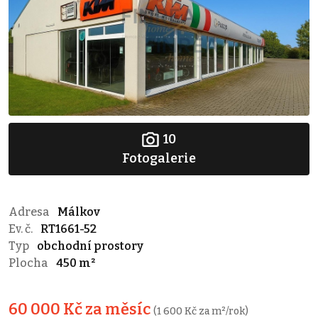
10
Fotogalerie
Adresa
Málkov
Ev. č.
RT1661-52
Typ
obchodní prostory
Plocha
450 m²
60 000 Kč za měsíc
(1 600 Kč za m²/rok)