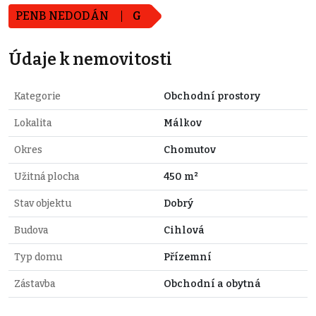
PENB NEDODÁN
G
Údaje k nemovitosti
Kategorie
Obchodní prostory
Lokalita
Málkov
Okres
Chomutov
Užitná plocha
450 m²
Stav objektu
Dobrý
Budova
Cihlová
Typ domu
Přízemní
Zástavba
Obchodní a obytná