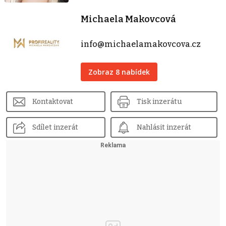
Michaela Makovcová
info@michaelamakovcova.cz
Zobraz 8 nabídek
Kontaktovat
Tisk inzerátu
Sdílet inzerát
Nahlásit inzerát