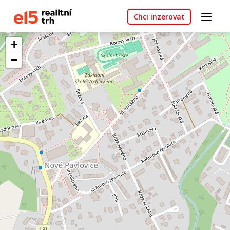
Chci inzerovat
+
−