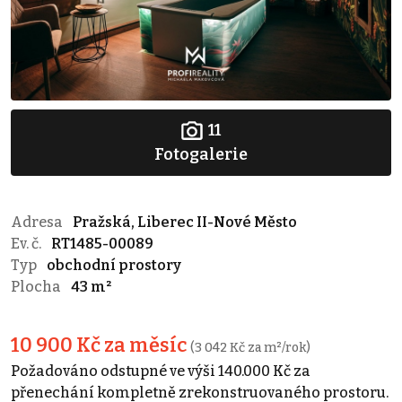
11
Fotogalerie
Adresa
Pražská, Liberec II-Nové Město
Ev. č.
RT1485-00089
Typ
obchodní prostory
Plocha
43 m²
10 900 Kč za měsíc
(3 042 Kč za m²/rok)
Požadováno odstupné ve výši 140.000 Kč za
přenechání kompletně zrekonstruovaného prostoru.