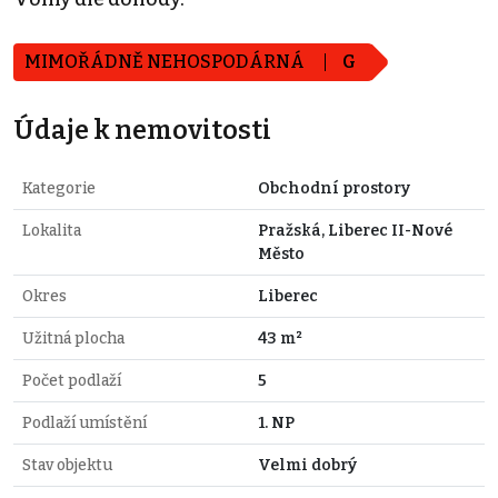
MIMOŘÁDNĚ NEHOSPODÁRNÁ
G
Údaje k nemovitosti
Kategorie
Obchodní prostory
Lokalita
Pražská, Liberec II-Nové
Město
Okres
Liberec
Užitná plocha
43 m²
Počet podlaží
5
Podlaží umístění
1. NP
Stav objektu
Velmi dobrý