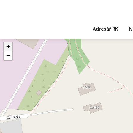
Adresář RK
N
+
−