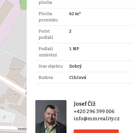
plocha
Plocha
62 m²
pozemku
Počet
2
podlaží
Podlaží
1. NP
umístění
Stav objektu
Dobrý
Budova
Cihlová
Josef Číž
+420 296 399 006
info@mmreality.cz