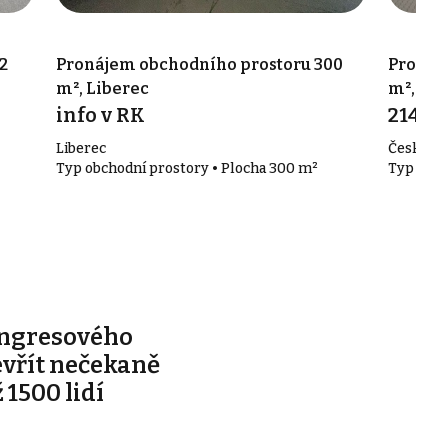
2
Pronájem obchodního prostoru 300
Pronáj
m², Liberec
m², Lib
info v RK
214 Kč
Liberec
České ml
Typ obchodní prostory • Plocha 300 m²
Typ obch
ongresového
evřít nečekaně
 1500 lidí