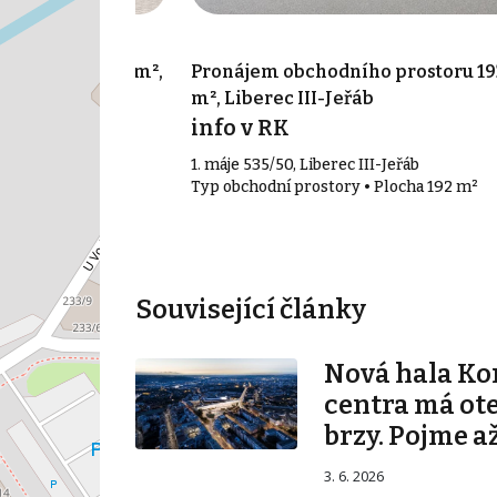
o prostoru 95 m²,
Pronájem obchodního prostoru 19
m², Liberec III-Jeřáb
síc
info v RK
 IV-Perštýn
1. máje 535/50, Liberec III-Jeřáb
• Plocha 95 m²
Typ obchodní prostory • Plocha 192 m²
Související články
Nová hala K
centra má ot
brzy. Pojme až
3. 6. 2026