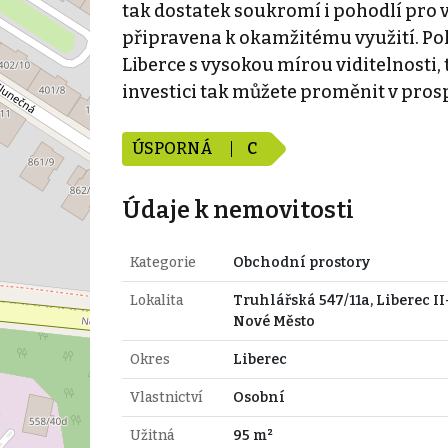
tak dostatek soukromí i pohodlí pro 
připravena k okamžitému využití. Pok
Liberce s vysokou mírou viditelnosti,
investici tak můžete proměnit v prosp
ÚSPORNÁ
C
Údaje k nemovitosti
Kategorie
Obchodní prostory
Lokalita
Truhlářská 547/11a, Liberec II
Nové Město
Okres
Liberec
Vlastnictví
Osobní
Užitná
95 m²