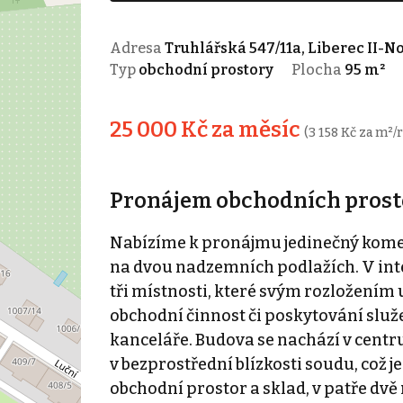
Adresa
Truhlářská 547/11a, Liberec II-N
Typ
obchodní prostory
Plocha
95 m²
25 000 Kč za měsíc
(3 158 Kč za m²/
Pronájem obchodních prostor
Nabízíme k pronájmu jedinečný komer
na dvou nadzemních podlažích. V int
tři místnosti, které svým rozložením 
obchodní činnost či poskytování služe
kanceláře. Budova se nachází v centru 
v bezprostřední blízkosti soudu, což je
obchodní prostor a sklad, v patře dv