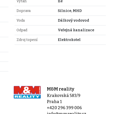
Výtah
ne
Doprava
Silnice, MHD
Voda
Dálkový vodovod
Odpad
Veřejná kanalizace
Zdroj topení
Elektrokotel
M&M reality
Krakovská 583/9
Praha 1
+420 296 399 006
info@mmreality.cz