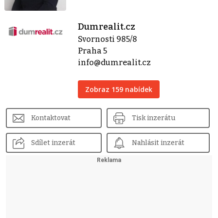
Dumrealit.cz
Svornosti 985/8
Praha 5
info@dumrealit.cz
Zobraz 159 nabídek
Kontaktovat
Tisk inzerátu
Sdílet inzerát
Nahlásit inzerát