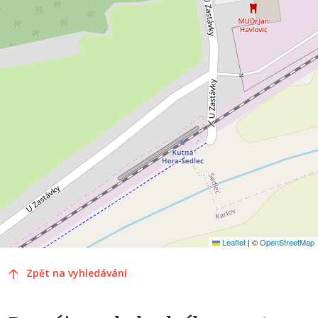
Leaflet
|
©
OpenStreetMap
Zpět na vyhledávání