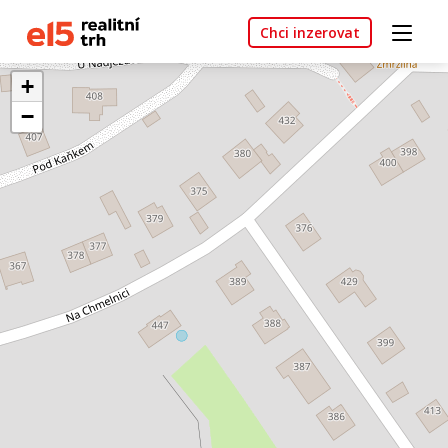
Chci inzerovat
+
−