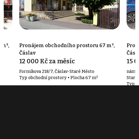
 m²,
Pronájem obchodního prostoru 67 m²,
Pron
Čáslav
Čásl
12 000 Kč za měsíc
15 0
Formíkova 218/7, Čáslav-Staré Město
nám. J
Typ obchodní prostory • Plocha 67 m²
Staré
Typ o
Související články