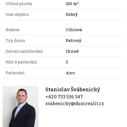
Užitná plocha
120 m²
Stav objektu
Dobrý
Budova
Cihlová
Typ domu
Patrový
Datum nastěhování
Ihned
Míst k parkování
2
Parkování
Ano
Stanislav Švábenický
+420 733 536 347
svabenicky@dumrealit.cz