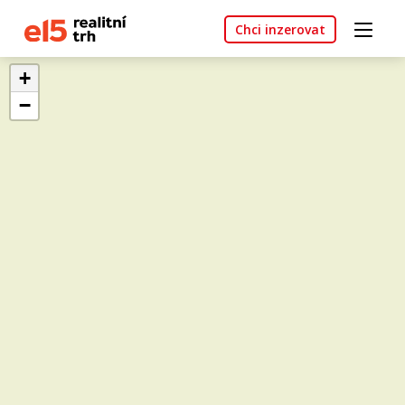
Chci inzerovat
+
−