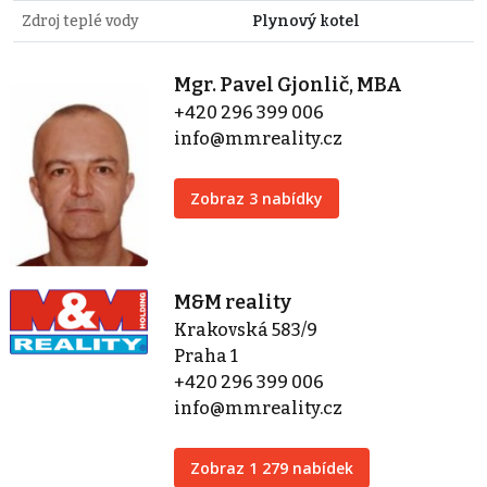
Zdroj teplé vody
Plynový kotel
Mgr. Pavel Gjonlič, MBA
+420 296 399 006
info@mmreality.cz
Zobraz 3 nabídky
M&M reality
Krakovská 583/9
Praha 1
+420 296 399 006
info@mmreality.cz
Zobraz 1 279 nabídek