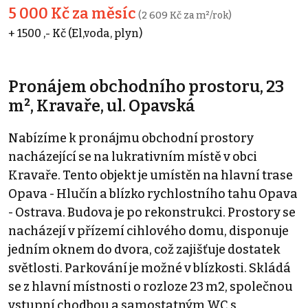
5 000 Kč za měsíc
(2 609 Kč za m²/rok)
+ 1500 ,- Kč (El,voda, plyn)
Pronájem obchodního prostoru, 23
m², Kravaře, ul. Opavská
Nabízíme k pronájmu obchodní prostory
nacházející se na lukrativním místě v obci
Kravaře. Tento objekt je umístěn na hlavní trase
Opava - Hlučín a blízko rychlostního tahu Opava
- Ostrava. Budova je po rekonstrukci. Prostory se
nacházejí v přízemí cihlového domu, disponuje
jedním oknem do dvora, což zajišťuje dostatek
světlosti. Parkování je možné v blízkosti. Skládá
se z hlavní místnosti o rozloze 23 m2, společnou
vstupní chodbou a samostatným WC s