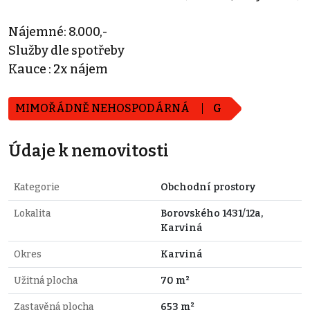
Nájemné: 8.000,-
Služby dle spotřeby
Kauce : 2x nájem
MIMOŘÁDNĚ NEHOSPODÁRNÁ
G
Údaje k nemovitosti
Kategorie
Obchodní prostory
Lokalita
Borovského 1431/12a,
Karviná
Okres
Karviná
Užitná plocha
70 m²
Zastavěná plocha
653 m²