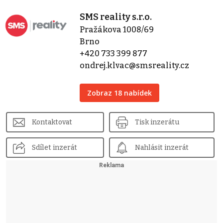
SMS reality s.r.o.
Pražákova 1008/69
Brno
+420 733 399 877
ondrej.klvac@smsreality.cz
Zobraz 18 nabídek
Kontaktovat
Tisk inzerátu
Sdílet inzerát
Nahlásit inzerát