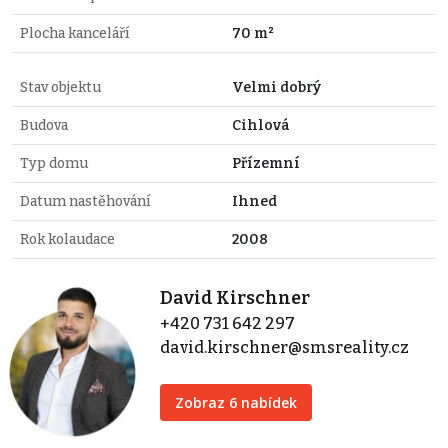
Plocha kanceláří
70 m²
Stav objektu
Velmi dobrý
Budova
Cihlová
Typ domu
Přízemní
Datum nastěhování
Ihned
Rok kolaudace
2008
David Kirschner
+420 731 642 297
david.kirschner@smsreality.cz
Zobraz 6 nabídek