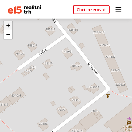
Chci inzerovat
+
−