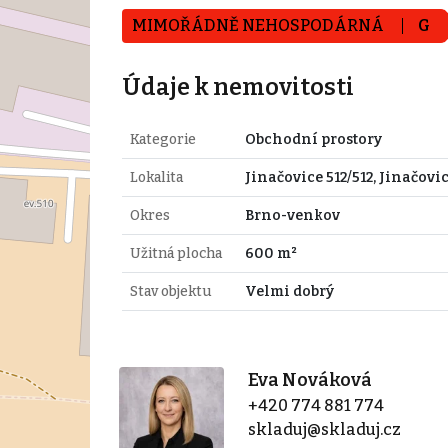
MIMOŘÁDNĚ NEHOSPODÁRNÁ
G
Údaje k nemovitosti
Kategorie
Obchodní prostory
Lokalita
Jinačovice 512/512, Jinačovi
Okres
Brno-venkov
Užitná plocha
600 m²
Stav objektu
Velmi dobrý
Eva Nováková
+420 774 881 774
skladuj@skladuj.cz