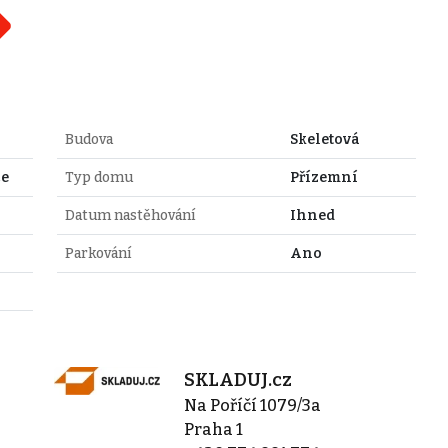
Budova
Skeletová
ce
Typ domu
Přízemní
Datum nastěhování
Ihned
Parkování
Ano
SKLADUJ.cz
Na Poříčí 1079/3a
Praha 1