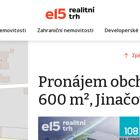
emovitosti
Zahraniční nemovitosti
Developerské 
Zpě
Pronájem obc
600 m², Jinačo