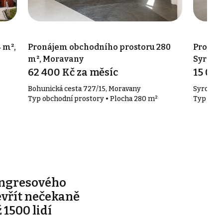
 m²,
Pronájem obchodního prostoru 280
Pronáj
m², Moravany
Syrovi
62 400 Kč za měsíc
15 000
Bohunická cesta 727/15, Moravany
Syrovice 
Typ obchodní prostory • Plocha 280 m²
Typ obch
ongresového
evřít nečekaně
 1500 lidí