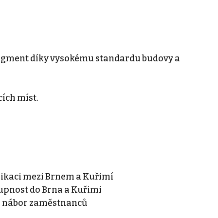
 segment díky vysokému standardu budovy a
ích míst.
nikaci mezi Brnem a Kuřimí
tupnost do Brna a Kuřimi
ro nábor zaměstnanců