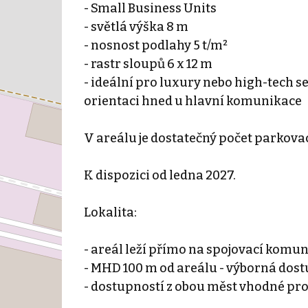
- Small Business Units
- světlá výška 8 m
- nosnost podlahy 5 t/m²
- rastr sloupů 6 x 12 m
- ideální pro luxury nebo high-tech
orientaci hned u hlavní komunikace
V areálu je dostatečný počet parkovac
K dispozici od ledna 2027.
Lokalita:
- areál leží přímo na spojovací komu
- MHD 100 m od areálu - výborná dos
- dostupností z obou měst vhodné p