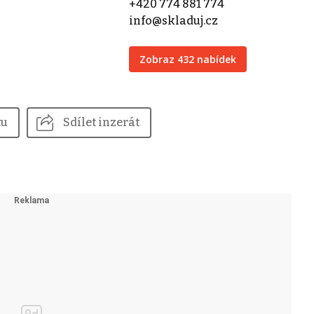
+420 774 881 774
info@skladuj.cz
Zobraz 432 nabídek
tu
Sdílet inzerát