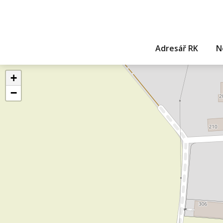
Adresář RK
N
+
−