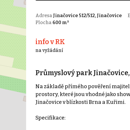
Adresa
Jinačovice 512/512, Jinačovice
E
Plocha
600 m²
info v RK
na vyžádání
Průmyslový park Jinačovice
Na základě přímého pověření majitel
prostory, které jsou vhodné jako sho
Jinačovice v blízkosti Brna a Kuřimi.
Specifikace: