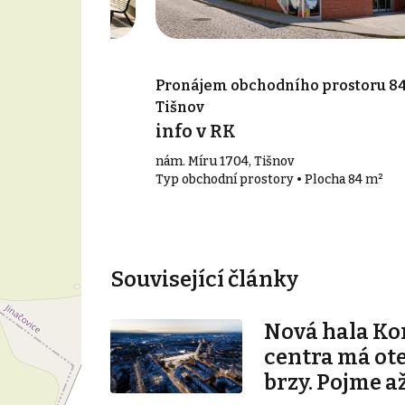
o prostoru 121
Pronájem obchodního prostoru 84
Tišnov
síc
info v RK
nám. Míru 1704, Tišnov
 Plocha 121 m²
Typ obchodní prostory • Plocha 84 m²
Související články
Nová hala K
centra má ot
brzy. Pojme až