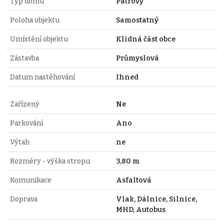
Typ domu
Patrový
Poloha objektu
Samostatný
Umístění objektu
Klidná část obce
Zástavba
Průmyslová
Datum nastěhování
Ihned
Zařízený
Ne
Parkování
Ano
Výtah
ne
Rozměry - výška stropu
3,80 m
Komunikace
Asfaltová
Doprava
Vlak, Dálnice, Silnice,
MHD, Autobus