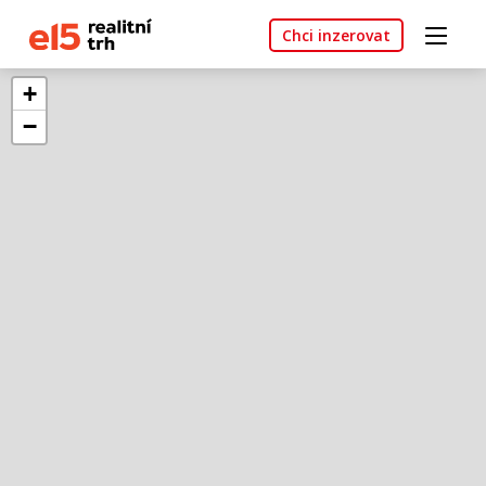
Chci inzerovat
+
−