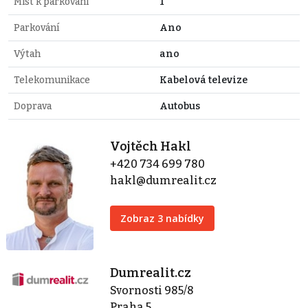
Míst k parkování
1
Parkování
Ano
Výtah
ano
Telekomunikace
Kabelová televize
Doprava
Autobus
Vojtěch Hakl
+420 734 699 780
hakl@dumrealit.cz
Zobraz 3 nabídky
Dumrealit.cz
Svornosti 985/8
Praha 5