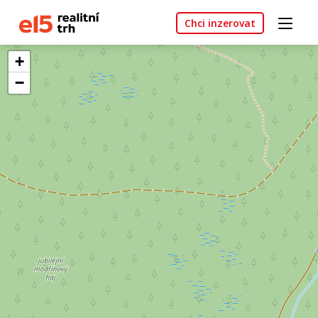
Chci inzerovat
+
−