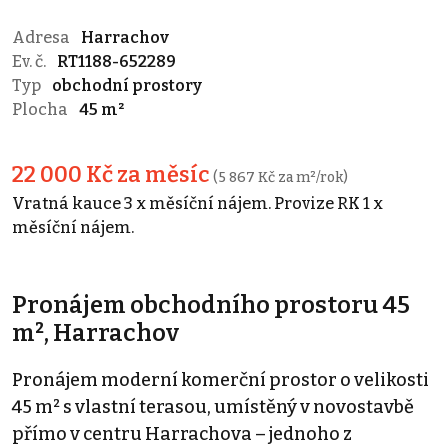
Adresa
Harrachov
Ev. č.
RT1188-652289
Typ
obchodní prostory
Plocha
45 m²
22 000 Kč za měsíc
(5 867 Kč za m²/rok)
Vratná kauce 3 x měsíční nájem. Provize RK 1 x
měsíční nájem.
Pronájem obchodního prostoru 45
m², Harrachov
Pronájem moderní komerční prostor o velikosti
45 m² s vlastní terasou, umístěný v novostavbě
přímo v centru Harrachova – jednoho z