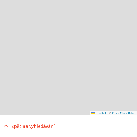
Leaflet
|
©
OpenStreetMap
Zpět na vyhledávání