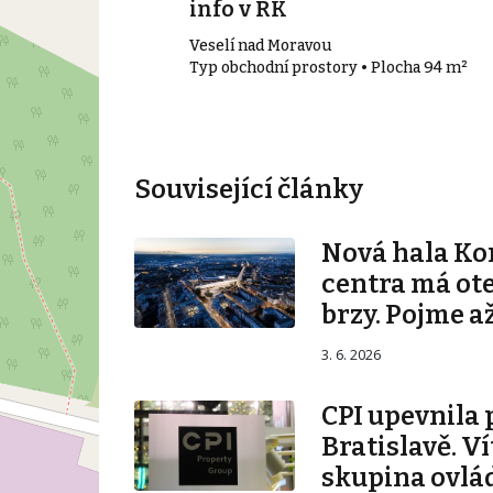
info v RK
n
Veselí nad Moravou
• Plocha 702 m²
Typ obchodní prostory • Plocha 94 m²
Související články
Nová hala K
centra má ot
brzy. Pojme až
3. 6. 2026
CPI upevnila 
Bratislavě. V
skupina ovlá