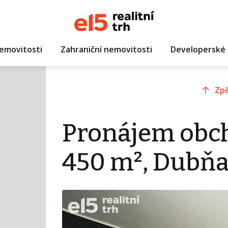
emovitosti
Zahraniční nemovitosti
Developerské 
Zpě
Pronájem obc
450 m², Dubň