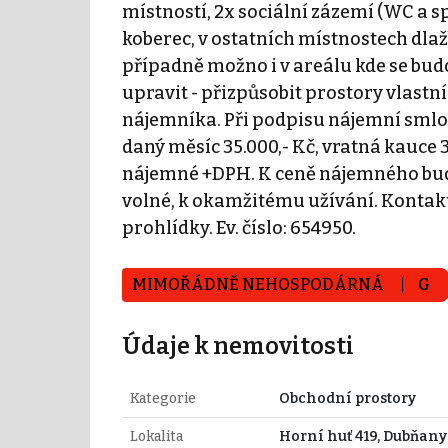
místností, 2x sociální zázemí (WC a s
koberec, v ostatních místnostech dl
případně možno i v areálu kde se bud
upravit - přizpůsobit prostory vlas
nájemníka. Při podpisu nájemní sm
daný měsíc 35.000,- Kč, vratná kauce 3
nájemné +DPH. K ceně nájemného bude
volné, k okamžitému užívání. Kontakt
prohlídky. Ev. číslo: 654950.
MIMOŘÁDNĚ NEHOSPODÁRNÁ
G
Údaje k nemovitosti
Kategorie
Obchodní prostory
Lokalita
Horní huť 419, Dubňany