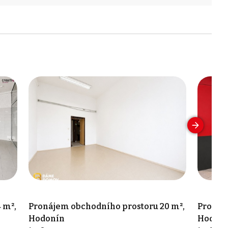
 m²,
Pronájem obchodního prostoru 20 m²,
Pronáj
Hodonín
Hodon