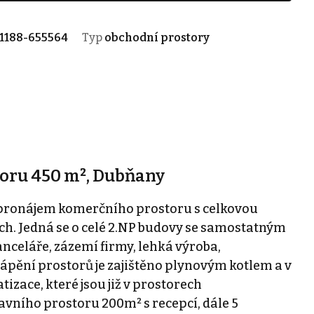
1188-655564
Typ
obchodní prostory
oru 450 m², Dubňany
pronájem komerčního prostoru s celkovou
h. Jedná se o celé 2.NP budovy se samostatným
nceláře, zázemí firmy, lehká výroba,
tápění prostorů je zajištěno plynovým kotlem a v
izace, které jsou již v prostorech
lavního prostoru 200m² s recepcí, dále 5