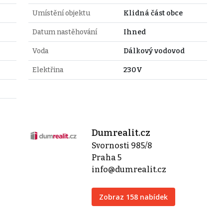
Umístění objektu
Klidná část obce
Datum nastěhování
Ihned
Voda
Dálkový vodovod
Elektřina
230V
Dumrealit.cz
Svornosti 985/8
Praha 5
info@dumrealit.cz
Zobraz 158 nabídek