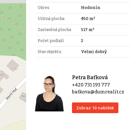
Okres
Hodonín
Užitná plocha
450 m²
Zastavěná plocha
517 m²
Počet podlaží
2
Stav objektu
Velmi dobrý
Petra Baťková
+420 731 193 777
batkova@dumrealit.cz
Zobraz 10 nabídek