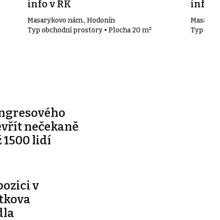
info v RK
info v
Masarykovo nám., Hodonín
Masaryko
Typ obchodní prostory • Plocha 20 m²
Typ obch
ongresového
evřít nečekaně
 1500 lidí
pozici v
ítkova
dla