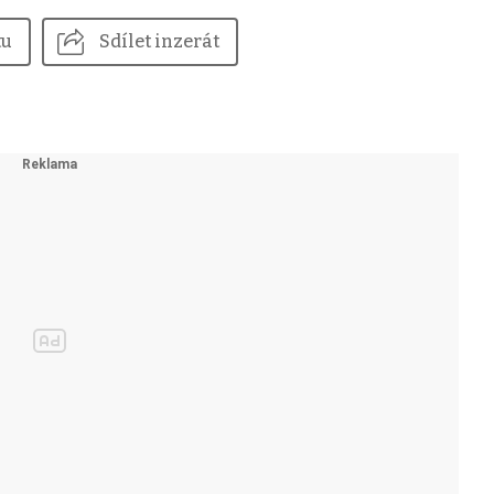
tu
Sdílet inzerát