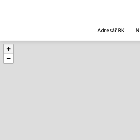
Adresář RK
N
+
−