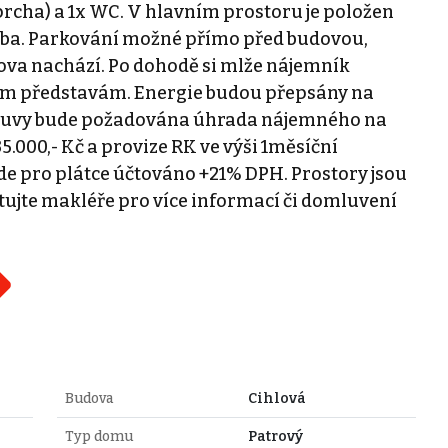
prcha) a 1x WC. V hlavním prostoru je položen
ažba. Parkování možné přímo před budovou,
ova nachází. Po dohodě si mlže nájemník
tním představám. Energie budou přepsány na
louvy bude požadována úhrada nájemného na
5.000,- Kč a provize RK ve výši 1měsíční
 pro plátce účtováno +21% DPH. Prostory jsou
ujte makléře pro více informací či domluvení
Budova
Cihlová
Typ domu
Patrový