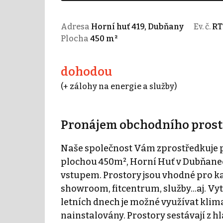
Adresa
Horní huť 419, Dubňany
Ev. č.
RT
Plocha
450 m²
dohodou
(+ zálohy na energie a služby)
Pronájem obchodního prost
Naše společnost Vám zprostředkuje 
plochou 450m², Horní Huť v Dubňanec
vstupem. Prostory jsou vhodné pro ka
showroom, fitcentrum, služby...aj. Vy
letních dnech je možné využívat klimat
nainstalovány. Prostory sestávají z h