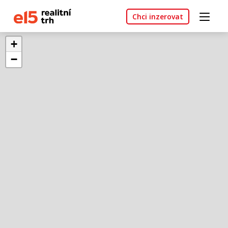
Chci inzerovat
+
−