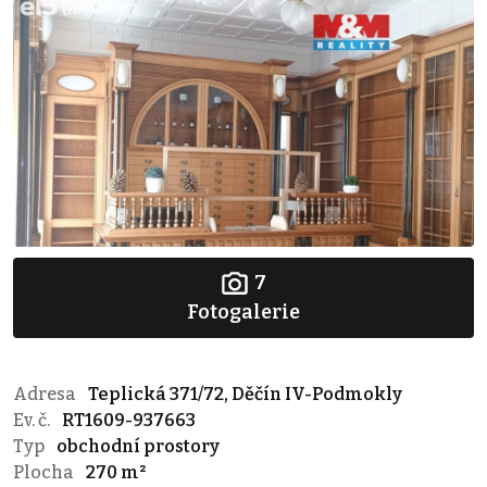
7
Fotogalerie
Adresa
Teplická 371/72, Děčín IV-Podmokly
Ev. č.
RT1609-937663
Typ
obchodní prostory
Plocha
270 m²