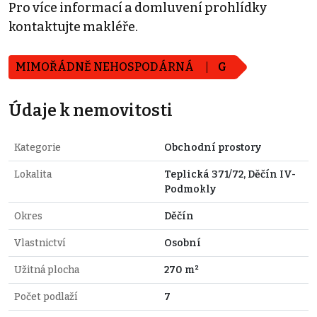
Pro více informací a domluvení prohlídky
kontaktujte makléře.
MIMOŘÁDNĚ NEHOSPODÁRNÁ
G
Údaje k nemovitosti
Kategorie
Obchodní prostory
Lokalita
Teplická 371/72, Děčín IV-
Podmokly
Okres
Děčín
Vlastnictví
Osobní
Užitná plocha
270 m²
Počet podlaží
7