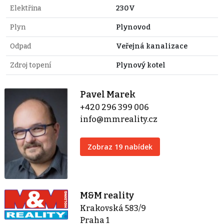
Elektřina
230V
Plyn
Plynovod
Odpad
Veřejná kanalizace
Zdroj topení
Plynový kotel
Pavel Marek
+420 296 399 006
info@mmreality.cz
Zobraz 19 nabídek
M&M reality
Krakovská 583/9
Praha 1