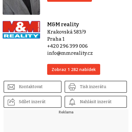
M&M reality
Krakovská 583/9
Praha 1
+420 296 399 006
info@mmreality.cz
Zobraz 1 282 nabídek
Kontaktovat
Tisk inzerátu
Sdílet inzerát
Nahlásit inzerát