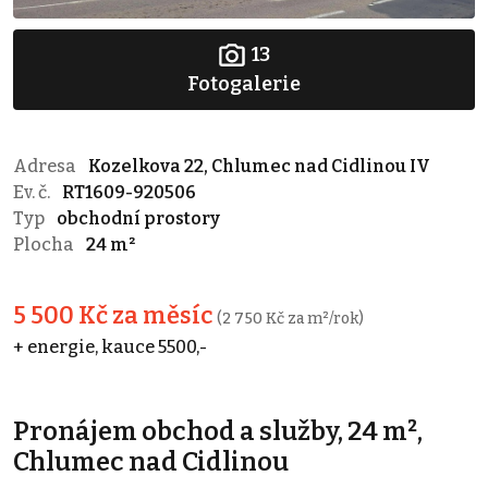
13
Fotogalerie
Adresa
Kozelkova 22, Chlumec nad Cidlinou IV
Ev. č.
RT1609-920506
Typ
obchodní prostory
Plocha
24 m²
5 500 Kč za měsíc
(2 750 Kč za m²/rok)
+ energie, kauce 5500,-
Pronájem obchod a služby, 24 m²,
Chlumec nad Cidlinou