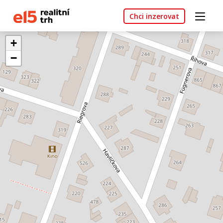
Chci inzerovat
+
−