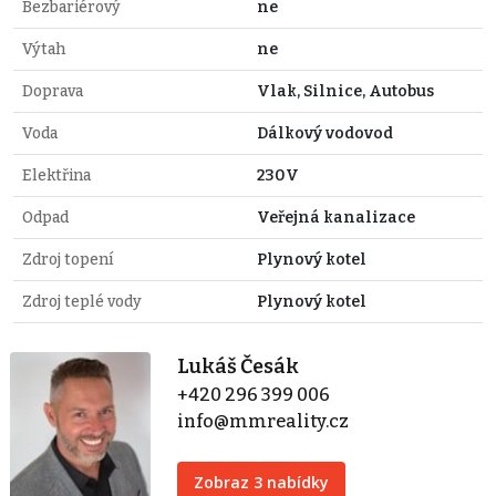
Bezbariérový
ne
Výtah
ne
Doprava
Vlak, Silnice, Autobus
Voda
Dálkový vodovod
Elektřina
230V
Odpad
Veřejná kanalizace
Zdroj topení
Plynový kotel
Zdroj teplé vody
Plynový kotel
Lukáš Česák
+420 296 399 006
info@mmreality.cz
Zobraz 3 nabídky