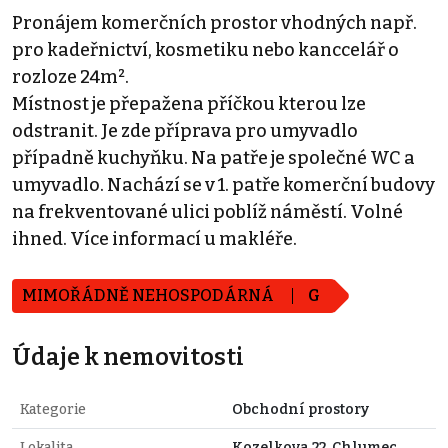
Pronájem komerčních prostor vhodných např.
pro kadeřnictví, kosmetiku nebo kanccelář o
rozloze 24m².
Místnost je přepažena příčkou kterou lze
odstranit. Je zde příprava pro umyvadlo
případně kuchyňku. Na patře je společné WC a
umyvadlo. Nachází se v 1. patře komerční budovy
na frekventované ulici poblíž náměstí. Volné
ihned. Více informací u makléře.
MIMOŘÁDNĚ NEHOSPODÁRNÁ
G
Údaje k nemovitosti
Kategorie
Obchodní prostory
Lokalita
Kozelkova 22, Chlumec