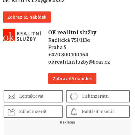
okrealitnisluzby@bcas.cz
Zobraz 65 nabídek
OK realitní služby
Radlická 751/113e
Praha 5
+420 800 100 164
okrealitnisluzby@bcas.cz
Zobraz 65 nabídek
Kontaktovat
Tisk inzerátu
Sdílet inzerát
Nahlásit inzerát