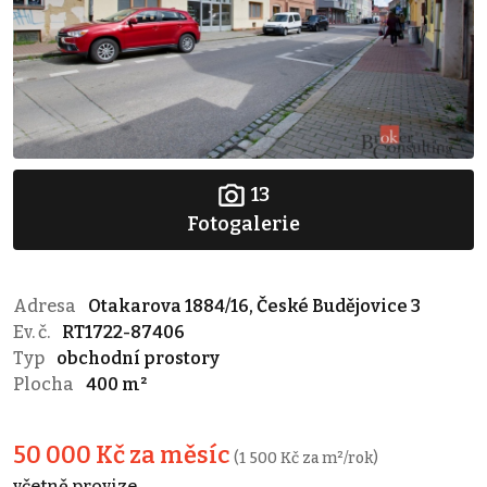
13
Fotogalerie
Adresa
Otakarova 1884/16, České Budějovice 3
Ev. č.
RT1722-87406
Typ
obchodní prostory
Plocha
400 m²
50 000 Kč za měsíc
(1 500 Kč za m²/rok)
včetně provize