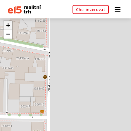
Chci inzerovat
+
−