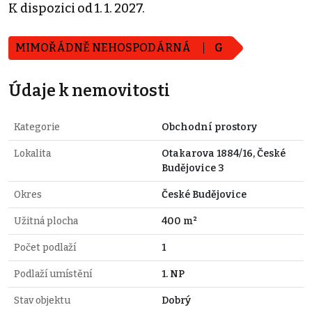
K dispozici od 1. 1. 2027.
MIMOŘÁDNĚ NEHOSPODÁRNÁ
G
Údaje k nemovitosti
Kategorie
Obchodní prostory
Lokalita
Otakarova 1884/16, České
Budějovice 3
Okres
České Budějovice
Užitná plocha
400 m²
Počet podlaží
1
Podlaží umístění
1. NP
Stav objektu
Dobrý