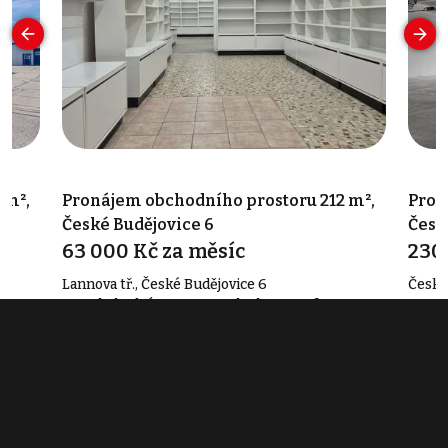
 m²,
Pronájem obchodního prostoru 212 m²,
Pron
České Budějovice 6
Česk
63 000 Kč za měsíc
230
Lannova tř., České Budějovice 6
České
Typ obchodní prostory • Plocha 212 m²
Typ o
Související články