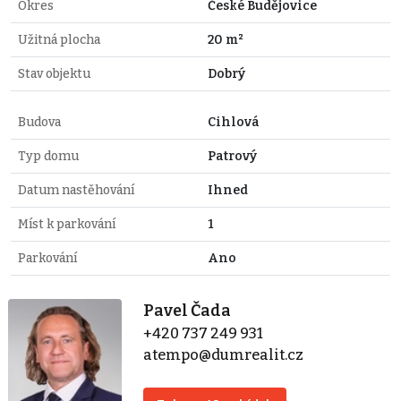
Okres
České Budějovice
Užitná plocha
20 m²
Stav objektu
Dobrý
Budova
Cihlová
Typ domu
Patrový
Datum nastěhování
Ihned
Míst k parkování
1
Parkování
Ano
Pavel Čada
+420 737 249 931
atempo@dumrealit.cz