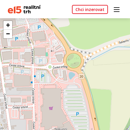
Chci inzerovat
+
−