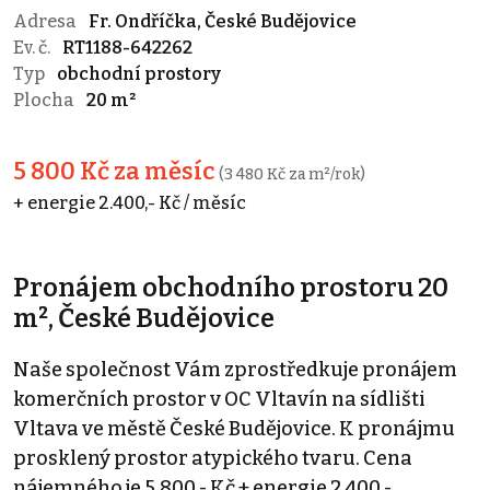
Adresa
Fr. Ondříčka, České Budějovice
Ev. č.
RT1188-642262
Typ
obchodní prostory
Plocha
20 m²
5 800 Kč za měsíc
(3 480 Kč za m²/rok)
+ energie 2.400,- Kč / měsíc
Pronájem obchodního prostoru 20
m², České Budějovice
Naše společnost Vám zprostředkuje pronájem
komerčních prostor v OC Vltavín na sídlišti
Vltava ve městě České Budějovice. K pronájmu
prosklený prostor atypického tvaru. Cena
nájemného je 5.800,- Kč + energie 2.400,-