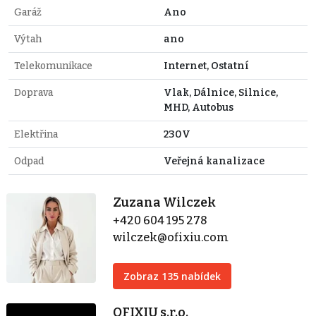
Garáž
Ano
Výtah
ano
Telekomunikace
Internet, Ostatní
Doprava
Vlak, Dálnice, Silnice,
MHD, Autobus
Elektřina
230V
Odpad
Veřejná kanalizace
Zuzana Wilczek
+420 604 195 278
wilczek@ofixiu.com
Zobraz 135 nabídek
OFIXIU s.r.o.