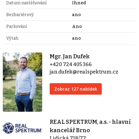
Datum nastěhování
Ihned
Bezbariérový
ano
Parkování
Ano
Výtah
ano
Mgr. Jan Dufek
+420 724 405 366
jan.dufek@realspektrum.cz
Zobraz 127 nabídek
REAL SPEKTRUM, a.s. - hlavní
kancelář Brno
Lidická 718/77