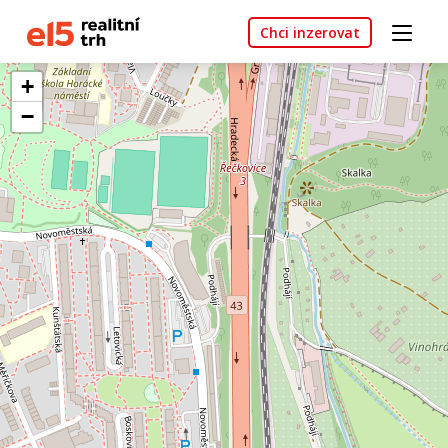
Chci inzerovat
+
−