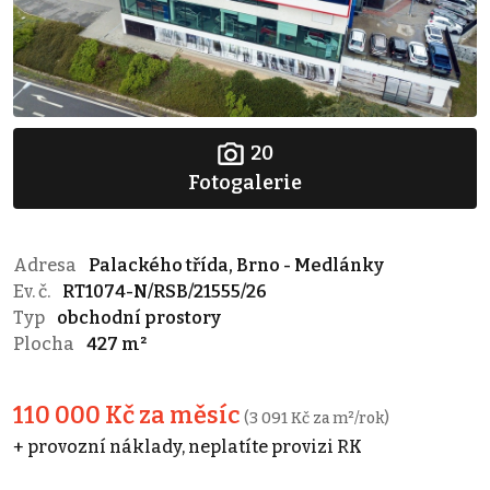
20
Fotogalerie
Adresa
Palackého třída, Brno - Medlánky
Ev. č.
RT1074-N/RSB/21555/26
Typ
obchodní prostory
Plocha
427 m²
110 000 Kč za měsíc
(3 091 Kč za m²/rok)
+ provozní náklady, neplatíte provizi RK