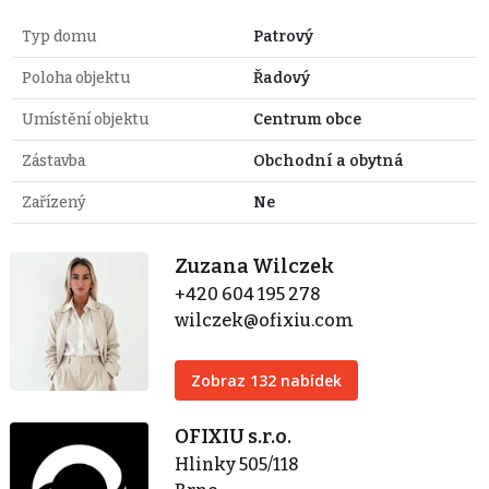
Typ domu
Patrový
Poloha objektu
Řadový
Umístění objektu
Centrum obce
Zástavba
Obchodní a obytná
Zařízený
Ne
Zuzana Wilczek
+420 604 195 278
wilczek@ofixiu.com
Zobraz 132 nabídek
OFIXIU s.r.o.
Hlinky 505/118