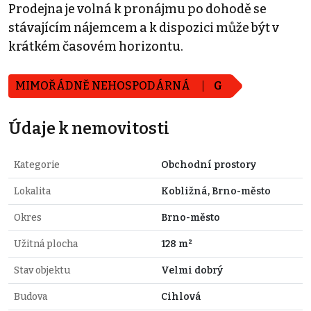
Prodejna je volná k pronájmu po dohodě se
stávajícím nájemcem a k dispozici může být v
krátkém časovém horizontu.
MIMOŘÁDNĚ NEHOSPODÁRNÁ
G
Údaje k nemovitosti
Kategorie
Obchodní prostory
Lokalita
Kobližná, Brno-město
Okres
Brno-město
Užitná plocha
128 m²
Stav objektu
Velmi dobrý
Budova
Cihlová