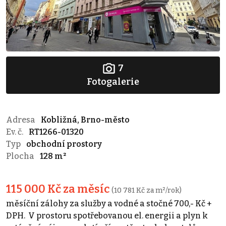
7
Fotogalerie
Adresa
Kobližná, Brno-město
Ev. č.
RT1266-01320
Typ
obchodní prostory
Plocha
128 m²
115 000 Kč za měsíc
(10 781 Kč za m²/rok)
měsíční zálohy za služby a vodné a stočné 700,- Kč +
DPH. V prostoru spotřebovanou el. energii a plyn k