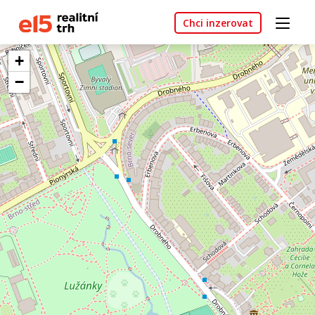
Chci inzerovat
+
−