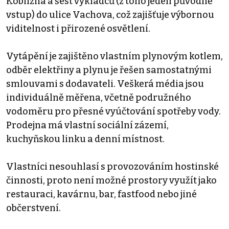
Kobližná a šest výkladců (z toho jeden původně
vstup) do ulice Vachova, což zajišťuje výbornou
viditelnost i přirozené osvětlení.
Vytápění je zajištěno vlastním plynovým kotlem,
odběr elektřiny a plynu je řešen samostatnými
smlouvami s dodavateli. Veškerá média jsou
individuálně měřena, včetně podružného
vodoměru pro přesné vyúčtování spotřeby vody.
Prodejna má vlastní sociální zázemí,
kuchyňskou linku a denní místnost.
Vlastníci nesouhlasí s provozováním hostinské
činnosti, proto není možné prostory využít jako
restauraci, kavárnu, bar, fastfood nebo jiné
občerstvení.