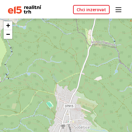
Chci inzerovat
+
−