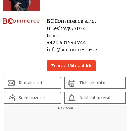
BC Commerce s.r.o.
U Leskavy 731/34
Brno
+420 601 594 744
info@bccommerce.cz
Zobraz 166 nabídek
Kontaktovat
Tisk inzerátu
Sdílet inzerát
Nahlásit inzerát