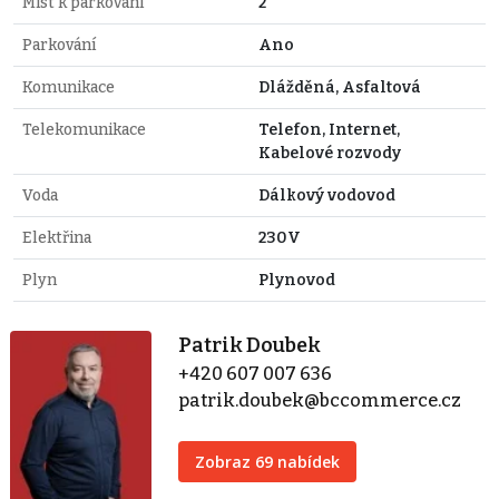
Míst k parkování
2
Parkování
Ano
Komunikace
Dlážděná, Asfaltová
Telekomunikace
Telefon, Internet,
Kabelové rozvody
Voda
Dálkový vodovod
Elektřina
230V
Plyn
Plynovod
Patrik Doubek
+420 607 007 636
patrik.doubek@bccommerce.cz
Zobraz 69 nabídek