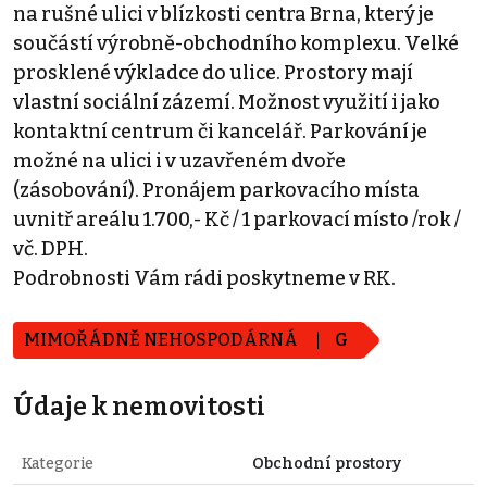
na rušné ulici v blízkosti centra Brna, který je
součástí výrobně-obchodního komplexu. Velké
prosklené výkladce do ulice. Prostory mají
vlastní sociální zázemí. Možnost využití i jako
kontaktní centrum či kancelář. Parkování je
možné na ulici i v uzavřeném dvoře
(zásobování). Pronájem parkovacího místa
uvnitř areálu 1.700,- Kč / 1 parkovací místo /rok /
vč. DPH.
Podrobnosti Vám rádi poskytneme v RK.
MIMOŘÁDNĚ NEHOSPODÁRNÁ
G
Údaje k nemovitosti
Kategorie
Obchodní prostory