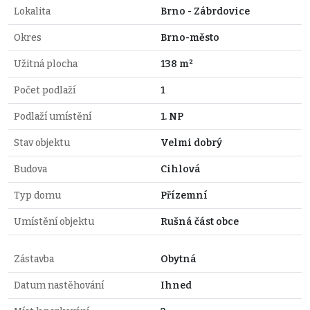
Lokalita
Brno - Zábrdovice
Okres
Brno-město
Užitná plocha
138 m²
Počet podlaží
1
Podlaží umístění
1. NP
Stav objektu
Velmi dobrý
Budova
Cihlová
Typ domu
Přízemní
Umístění objektu
Rušná část obce
Zástavba
Obytná
Datum nastěhování
Ihned