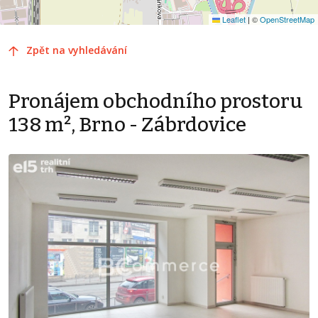
Leaflet
|
©
OpenStreetMap
Zpět na vyhledávání
Pronájem obchodního prostoru
138 m², Brno - Zábrdovice