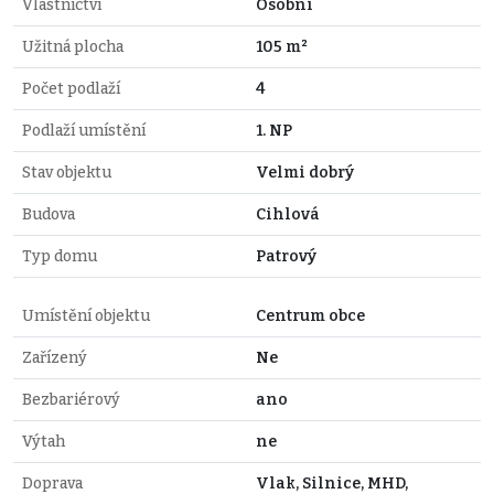
Vlastnictví
Osobní
Užitná plocha
105 m²
Počet podlaží
4
Podlaží umístění
1. NP
Stav objektu
Velmi dobrý
Budova
Cihlová
Typ domu
Patrový
Umístění objektu
Centrum obce
Zařízený
Ne
Bezbariérový
ano
Výtah
ne
Doprava
Vlak, Silnice, MHD,