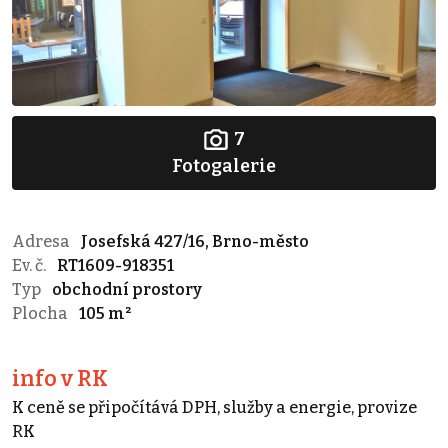
7
Fotogalerie
Adresa
Josefská 427/16, Brno-město
Ev. č.
RT1609-918351
Typ
obchodní prostory
Plocha
105 m²
info v RK
K ceně se připočítává DPH, služby a energie, provize
RK