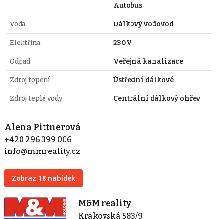
Autobus
Voda
Dálkový vodovod
Elektřina
230V
Odpad
Veřejná kanalizace
Zdroj topení
Ústřední dálkové
Zdroj teplé vody
Centrální dálkový ohřev
Alena Pittnerová
+420 296 399 006
info@mmreality.cz
Zobraz 18 nabídek
M&M reality
Krakovská 583/9