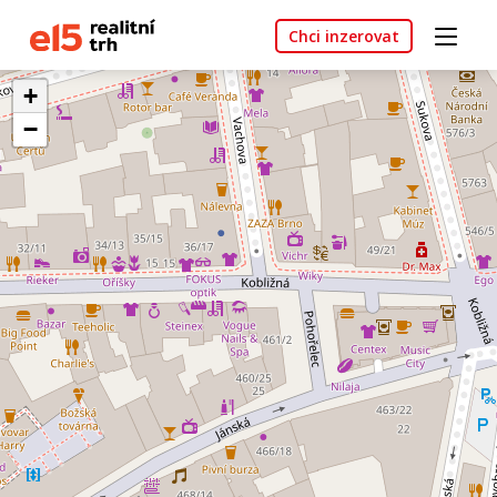
Chci inzerovat
+
−