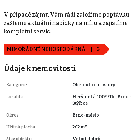
V případě zájmu Vám rádi založíme poptávku,
zašleme aktuální nabídky na míru a zajistíme
kompletní servis.
MIMOŘÁDNĚ NEHOSPODÁRNÁ
G
Údaje k nemovitosti
Kategorie
Obchodní prostory
Lokalita
Heršpická 1009/11c, Brno -
Štýřice
Okres
Brno-město
Užitná plocha
262 m²
Stav objektu
Velmi dobrý