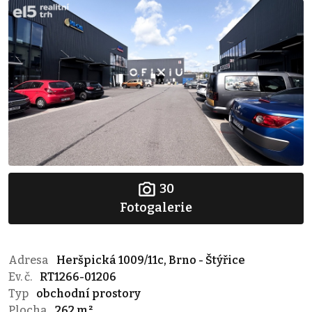
30
Fotogalerie
Adresa
Heršpická 1009/11c, Brno - Štýřice
Ev. č.
RT1266-01206
Typ
obchodní prostory
Plocha
262 m²