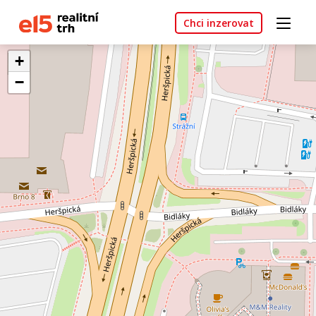
Chci inzerovat
+
−