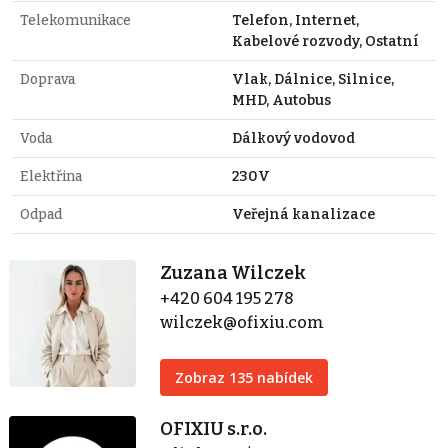
Telekomunikace
Telefon, Internet,
Kabelové rozvody, Ostatní
Doprava
Vlak, Dálnice, Silnice,
MHD, Autobus
Voda
Dálkový vodovod
Elektřina
230V
Odpad
Veřejná kanalizace
Zuzana Wilczek
+420 604 195 278
wilczek@ofixiu.com
Zobraz 135 nabídek
OFIXIU s.r.o.