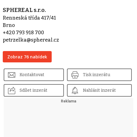
SPHEREAL s.r.o.
Renneská třída 417/41
Brno
+420 793 918 700
petrzelka@sphereal.cz
Zobraz 76 nabídek
Kontaktovat
Tisk inzerátu
Sdílet inzerát
Nahlásit inzerát