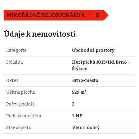
MIMOŘÁDNĚ NEHOSPODÁRNÁ
G
Údaje k nemovitosti
Kategorie
Obchodní prostory
Lokalita
Heršpická 1013/11d, Brno -
Štýřice
Okres
Brno-město
Užitná plocha
529 m²
Počet podlaží
2
Podlaží umístění
1. NP
Stav objektu
Velmi dobrý