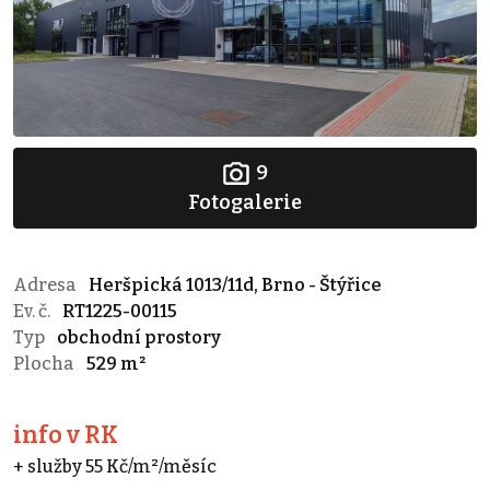
9
Fotogalerie
Adresa
Heršpická 1013/11d, Brno - Štýřice
Ev. č.
RT1225-00115
Typ
obchodní prostory
Plocha
529 m²
info v RK
+ služby 55 Kč/m²/měsíc