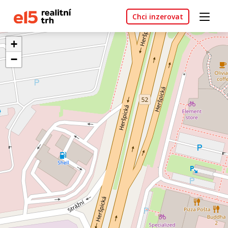
Chci inzerovat
+
−