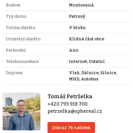
Budova
Montovaná
Typ domu
Patrový
Poloha objektu
V bloku
Umístění objektu
Klidná část obce
Parkování
Ano
Telekomunikace
Internet, Ostatní
Doprava
Vlak, Dálnice, Silnice,
MHD, Autobus
Tomáš Petrželka
+420 793 918 700
petrzelka@sphereal.cz
Zobraz 76 nabídek