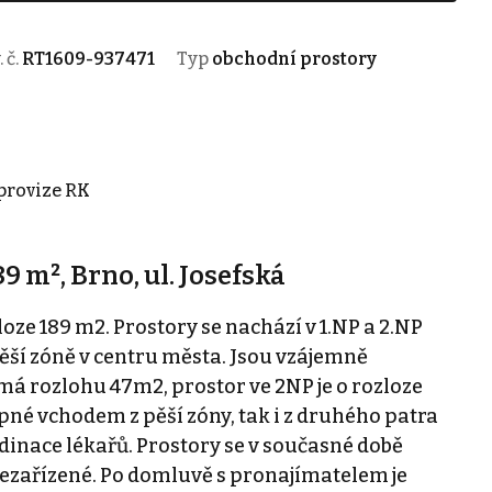
. č.
RT1609-937471
Typ
obchodní prostory
 provize RK
9 m², Brno, ul. Josefská
ze 189 m2. Prostory se nachází v 1.NP a 2.NP
ší zóně v centru města. Jsou vzájemně
má rozlohu 47m2, prostor ve 2NP je o rozloze
pné vchodem z pěší zóny, tak i z druhého patra
dinace lékařů. Prostory se v současné době
ezařízené. Po domluvě s pronajímatelem je