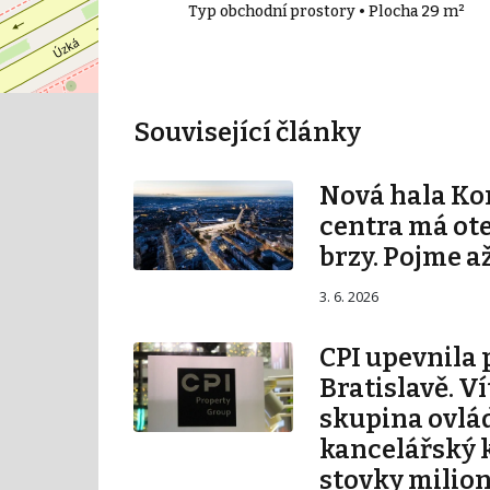
• Plocha 50 m²
Typ obchodní prostory • Plocha 29 m²
Související články
Nová hala K
centra má ot
brzy. Pojme až
3. 6. 2026
CPI upevnila 
Bratislavě. V
skupina ovlá
kancelářský 
stovky milio