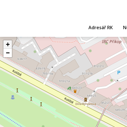
Adresář RK
N
+
−