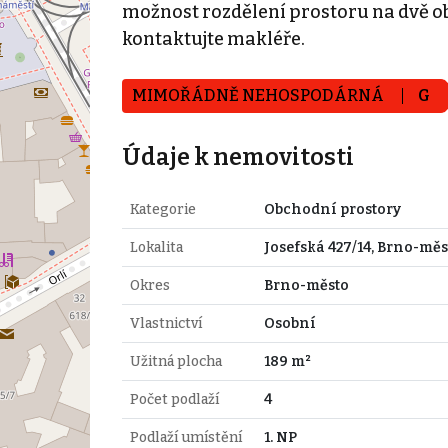
možnost rozdělení prostoru na dvě ob
kontaktujte makléře.
MIMOŘÁDNĚ NEHOSPODÁRNÁ
G
Údaje k nemovitosti
Kategorie
Obchodní prostory
Lokalita
Josefská 427/14, Brno-měs
Okres
Brno-město
Vlastnictví
Osobní
Užitná plocha
189 m²
Počet podlaží
4
Podlaží umístění
1. NP