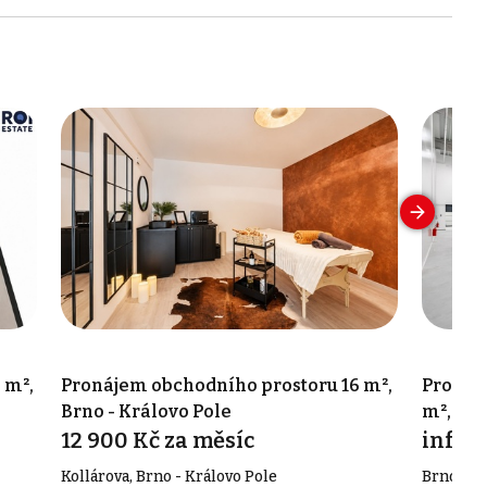
 m²,
Pronájem obchodního prostoru 16 m²,
Pronáj
Brno - Královo Pole
m², Br
12 900 Kč za měsíc
info v
Kollárova, Brno - Královo Pole
Brno