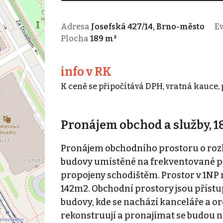
Adresa
Josefská 427/14, Brno-město
Ev
Plocha
189 m²
info v RK
K ceně se připočítává DPH, vratná kauce,
Pronájem obchod a služby, 18
Pronájem obchodního prostoru o rozlo
budovy umístěné na frekventované pě
propojeny schodištěm. Prostor v 1NP 
142m2. Obchodní prostory jsou přístu
budovy, kde se nachází kanceláře a or
rekonstruují a pronajímat se budou n