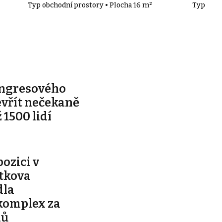
Typ obchodní prostory • Plocha 16 m²
Typ obch
ongresového
evřít nečekaně
 1500 lidí
pozici v
ítkova
dla
komplex za
nů