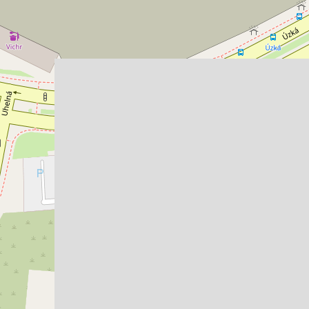
chodní prostory • Plocha 127 m²
Typ obchodní prostory 