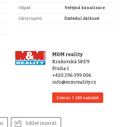
Odpad
Veřejná kanalizace
Zdroj topení
Ústřední dálkové
M&M reality
Krakovská 583/9
Praha 1
+420 296 399 006
info@mmreality.cz
Zobraz 1 295 nabídek
tu
Sdílet inzerát