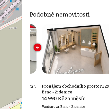
Podobné nemovitosti
o prostoru 50 m²,
Pronájem obchodního prostoru 29
Brno - Židenice
íc
14 990 Kč za měsíc
Vančurova, Brno - Židenice