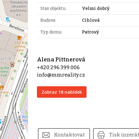
Stav objektu
Velmi dobrý
Budova
Cihlová
Typ domu
Patrový
Alena Pittnerová
+420 296 399 006
info@mmreality.cz
Zobraz 18 nabídek
Kontaktovat
Tisk inzerá