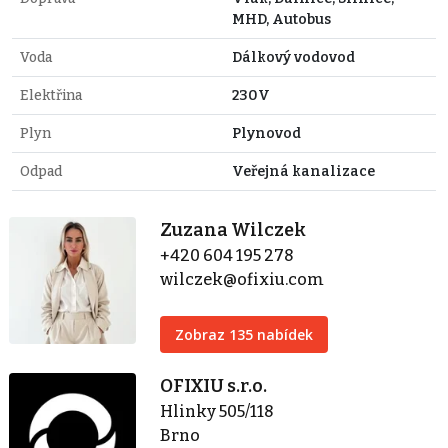
MHD, Autobus
Voda
Dálkový vodovod
Elektřina
230V
Plyn
Plynovod
Odpad
Veřejná kanalizace
Zuzana Wilczek
+420 604 195 278
wilczek@ofixiu.com
Zobraz 135 nabídek
OFIXIU s.r.o.
Hlinky 505/118
Brno