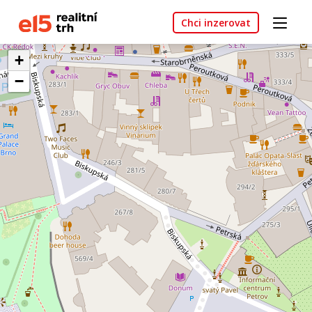
Chci inzerovat
+
−