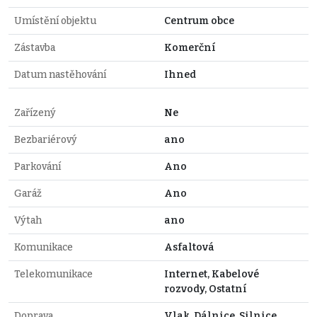
Umístění objektu
Centrum obce
Zástavba
Komerční
Datum nastěhování
Ihned
Zařízený
Ne
Bezbariérový
ano
Parkování
Ano
Garáž
Ano
Výtah
ano
Komunikace
Asfaltová
Telekomunikace
Internet, Kabelové
rozvody, Ostatní
Doprava
Vlak, Dálnice, Silnice,