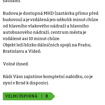
šatnami.
Budova je dostupná MHD (zastávka přímo před
budovou) a je vzdálená jen několik minut chůze
od hlavního vlakového nádraží a hlavního
autobusového nádraží, centrum města je
vzdálené asi 10 minut chůze.
Objekt leží blízko dálničních spojů na Prahu,
Bratislavu a Vídeň.
Volné ihned.
Rádi Vám zajistíme kompletní nabídku, co je
nyní v Brně k dispozici.
VELMI ÚSPORNÁ
B