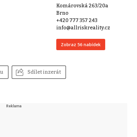
Komárovská 263/20a
Brno
+420 777 357 243
info@allriskreality.cz
Zobraz 56 nabídek
tu
Sdílet inzerát