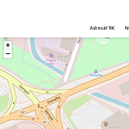
Adresář RK
N
+
−