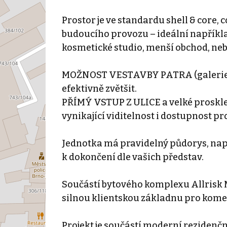
Prostor je ve standardu shell & core,
budoucího provozu – ideální napříkla
kosmetické studio, menší obchod, ne
MOŽNOST VESTAVBY PATRA (galerie) 
efektivně zvětšit.
PŘÍMÝ VSTUP Z ULICE a velké proskle
vynikající viditelnost i dostupnost pro
Jednotka má pravidelný půdorys, napo
k dokončení dle vašich představ.
Součástí bytového komplexu Allrisk M
silnou klientskou základnu pro komer
Projekt je součástí moderní rezidenčn