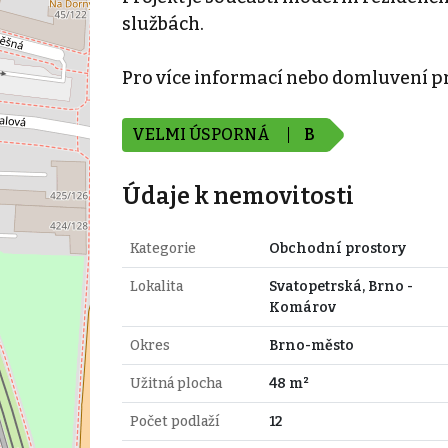
službách.
Pro více informací nebo domluvení p
VELMI ÚSPORNÁ
B
Údaje k nemovitosti
Kategorie
Obchodní prostory
Lokalita
Svatopetrská, Brno -
Komárov
Okres
Brno-město
Užitná plocha
48 m²
Počet podlaží
12