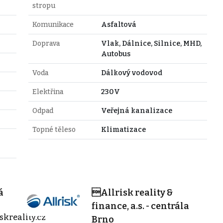
stropu
Komunikace
Asfaltová
Doprava
Vlak, Dálnice, Silnice, MHD,
Autobus
Voda
Dálkový vodovod
Elektřina
230V
Odpad
Veřejná kanalizace
Topné těleso
Klimatizace
á
Allrisk reality &
finance, a.s. - centrála
skreality.cz
Brno