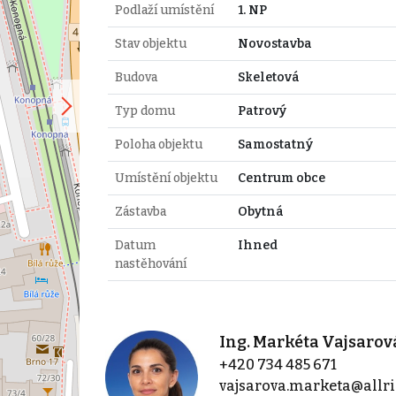
Podlaží umístění
1. NP
Stav objektu
Novostavba
Budova
Skeletová
Typ domu
Patrový
Poloha objektu
Samostatný
Umístění objektu
Centrum obce
Zástavba
Obytná
Datum
Ihned
nastěhování
Ing. Markéta Vajsarov
+420 734 485 671
vajsarova.marketa@allri