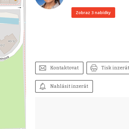
Zobraz 3 nabídky
Kontaktovat
Tisk inzerá
Nahlásit inzerát