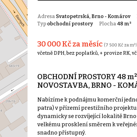
Adresa
Svatopetrská, Brno - Komárov
Typ
obchodní prostory
Plocha
48 m²
30 000 Kč za měsíc
(7 500 Kč za m²
včetně DPH, bez poplatků, + provize RK, v
OBCHODNÍ PROSTORY 48 m², 
NOVOSTAVBA, BRNO - KOM
Nabízíme k podnájmu komerční jednot
patra) v přízemí prestižního projektu
dynamicky se rozvíjející lokalitě Brn
velkému prosklení směrem k veřejnému
snadno přístupný.