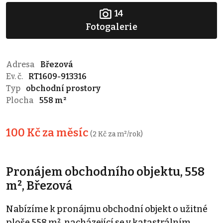
14
Fotogalerie
Adresa
Březová
Ev. č.
RT1609-913316
Typ
obchodní prostory
Plocha
558 m²
100 Kč za měsíc
(2 Kč za m²/rok)
Pronájem obchodního objektu, 558
m², Březová
Nabízíme k pronájmu obchodní objekt o užitné
ploše 558 m², nacházející se v katastrálním