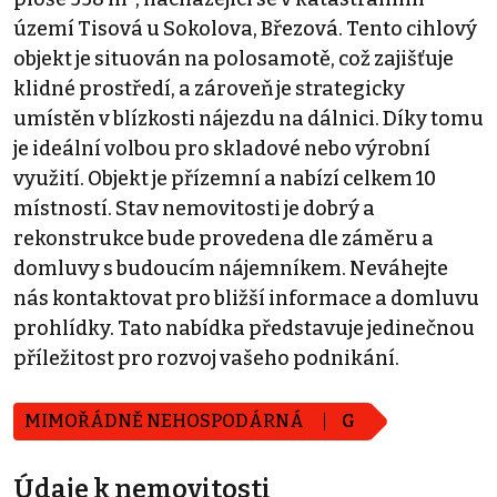
území Tisová u Sokolova, Březová. Tento cihlový
objekt je situován na polosamotě, což zajišťuje
klidné prostředí, a zároveň je strategicky
umístěn v blízkosti nájezdu na dálnici. Díky tomu
je ideální volbou pro skladové nebo výrobní
využití. Objekt je přízemní a nabízí celkem 10
místností. Stav nemovitosti je dobrý a
rekonstrukce bude provedena dle záměru a
domluvy s budoucím nájemníkem. Neváhejte
nás kontaktovat pro bližší informace a domluvu
prohlídky. Tato nabídka představuje jedinečnou
příležitost pro rozvoj vašeho podnikání.
MIMOŘÁDNĚ NEHOSPODÁRNÁ
G
Údaje k nemovitosti