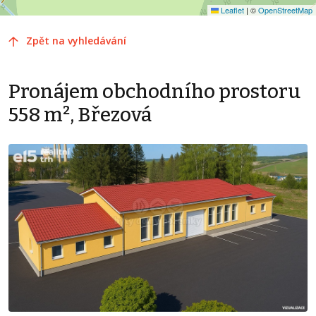
Leaflet
|
©
OpenStreetMap
Zpět na vyhledávání
Pronájem obchodního prostoru
558 m², Březová