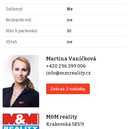
Zařízený
Ne
Bezbariérový
ne
Míst k parkování
10
Výtah
ne
Martina Vaníčková
+420 296 399 006
info@mmreality.cz
Zobraz 2 nabídky
M&M reality
Krakovská 583/9