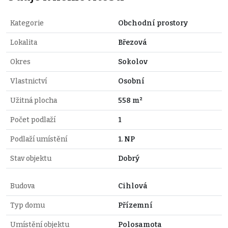
Kategorie
Obchodní prostory
Lokalita
Březová
Okres
Sokolov
Vlastnictví
Osobní
Užitná plocha
558 m²
Počet podlaží
1
Podlaží umístění
1. NP
Stav objektu
Dobrý
Budova
Cihlová
Typ domu
Přízemní
Umístění objektu
Polosamota