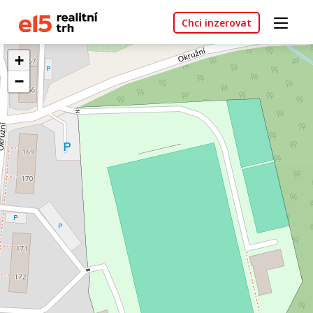
Chci inzerovat
+
−