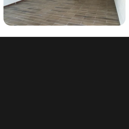
Pronájem obchodního prostoru 32 m², Chodov
5 000 Kč za měsíc
Školní, Chodov
Typ obchodní prostory • Plocha 32 m²
Související články