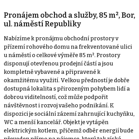
Pronájem obchod a služby, 85 m², Bor,
ul. náměstí Republiky
Nabízíme k pronájmu obchodní prostory v
přízemí rohového domu na frekventované ulici
u náměstí o celkové výměře 85 m². Prostory
disponují otevřenou prodejní částí a jsou
kompletně vybavené a připravené k
okamžitému využití. Velkou předností je dobře
dostupná lokalita s přirozeným pohybem lidí a
dobrou viditelností, což může podpořit
návštěvnost i rozvoj vašeho podnikání. K
dispozici je sociální zázemí zahrnující kuchyňku,
WC a menší kancelář. Objekt je vytápěn
elektrickým kotlem, přičemž odběr energií bude
převeden přímo na nájemce, který tak získá