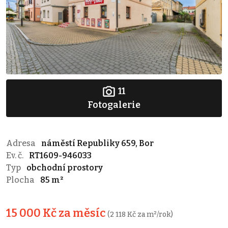
11
Fotogalerie
Adresa
náměstí Republiky 659, Bor
Ev. č.
RT1609-946033
Typ
obchodní prostory
Plocha
85 m²
15 000 Kč za měsíc
(2 118 Kč za m²/rok)