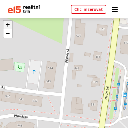
Chci inzerovat
+
−