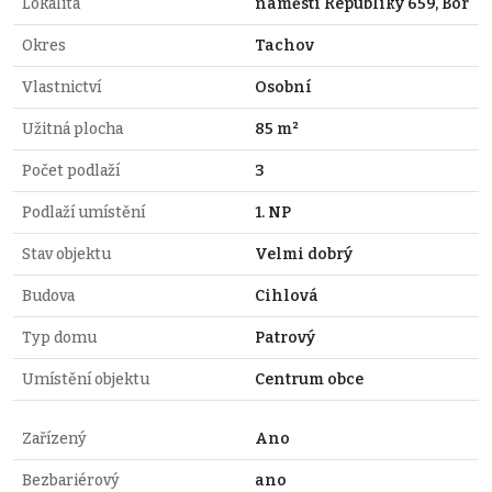
Lokalita
náměstí Republiky 659, Bor
Okres
Tachov
Vlastnictví
Osobní
Užitná plocha
85 m²
Počet podlaží
3
Podlaží umístění
1. NP
Stav objektu
Velmi dobrý
Budova
Cihlová
Typ domu
Patrový
Umístění objektu
Centrum obce
Zařízený
Ano
Bezbariérový
ano