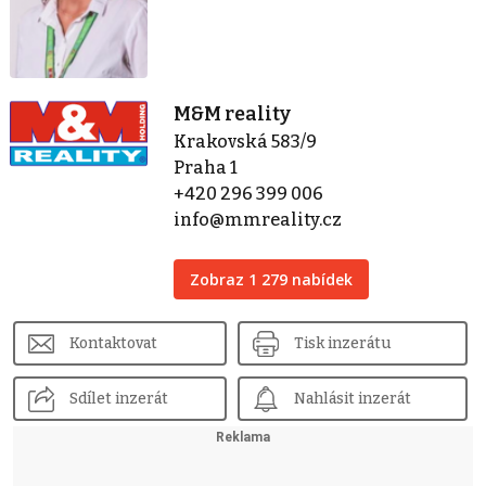
M&M reality
Krakovská 583/9
Praha 1
+420 296 399 006
info@mmreality.cz
Zobraz 1 279 nabídek
Kontaktovat
Tisk inzerátu
Sdílet inzerát
Nahlásit inzerát