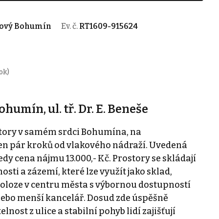
 Nový Bohumín
Ev. č.
RT1609-915624
ok)
umín, ul. tř. Dr. E. Beneše
tory v samém srdci Bohumína, na
, jen pár kroků od vlakového nádraží. Uvedená
edy cena nájmu 13.000,- Kč. Prostory se skládají
osti a zázemí, které lze využít jako sklad,
 poloze v centru města s výbornou dostupností
nebo menší kancelář. Dosud zde úspěšně
nost z ulice a stabilní pohyb lidí zajišťují