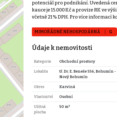
potenciál pro podnikání. Uvedená cena 
kauce je 15.000 Kč a provize RK ve vý
včetně 21 % DPH. Pro více informací k
MIMOŘÁDNĚ NEHOSPODÁRNÁ
G
Údaje k nemovitosti
Kategorie
Obchodní prostory
Lokalita
tř. Dr. E. Beneše 556, Bohumín -
Nový Bohumín
Okres
Karviná
Vlastnictví
Osobní
Užitná
50 m²
plocha