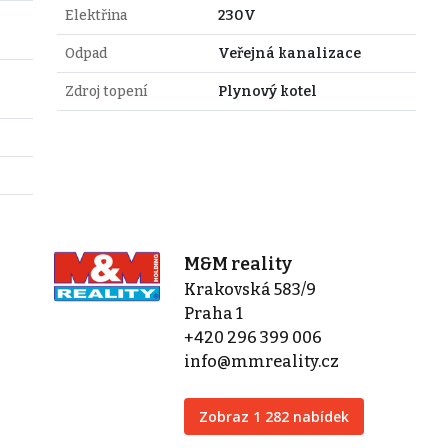
Elektřina
230V
Odpad
Veřejná kanalizace
Zdroj topení
Plynový kotel
M&M reality
Krakovská 583/9
Praha 1
+420 296 399 006
info@mmreality.cz
Zobraz 1 282 nabídek