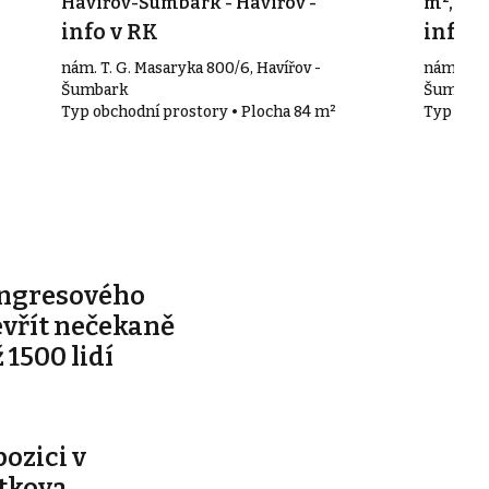
Havířov-Šumbark - Havířov -
m², Hav
Šumbark
info v RK
Šumba
info v
nám. T. G. Masaryka 800/6, Havířov -
nám. T. G
Šumbark
Šumbar
Typ obchodní prostory • Plocha 84 m²
Typ obch
ongresového
evřít nečekaně
 1500 lidí
pozici v
ítkova