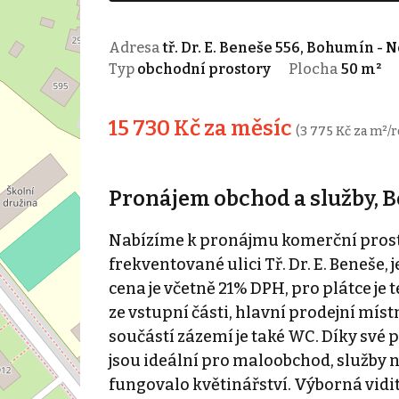
Adresa
tř. Dr. E. Beneše 556, Bohumín -
Typ
obchodní prostory
Plocha
50 m²
15 730 Kč za měsíc
(3 775 Kč za m²/r
Pronájem obchod a služby, Boh
Nabízíme k pronájmu komerční pros
frekventované ulici Tř. Dr. E. Beneše
cena je včetně 21% DPH, pro plátce je t
ze vstupní části, hlavní prodejní místn
součástí zázemí je také WC. Díky své
jsou ideální pro maloobchod, služby 
fungovalo květinářství. Výborná viditel