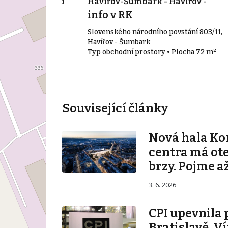
 Havířov - Město
Havířov-Šumbark - Havířov -
Šumbark
info v RK
avířov - Město
Slovenského národního povstání 803/11,
• Plocha 376 m²
Havířov - Šumbark
Typ obchodní prostory • Plocha 72 m²
Související články
Nová hala K
centra má ot
brzy. Pojme až
3. 6. 2026
CPI upevnila 
Bratislavě. V