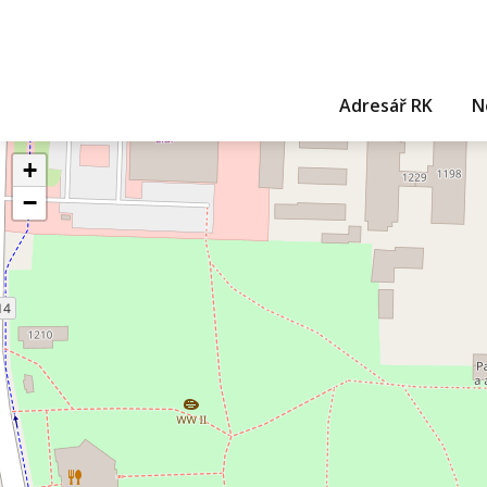
Adresář RK
N
+
−