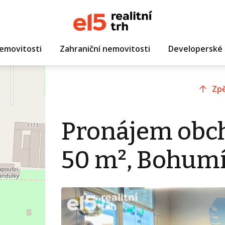
emovitosti
Zahraniční nemovitosti
Developerské 
Zpě
Pronájem obc
50 m², Bohum