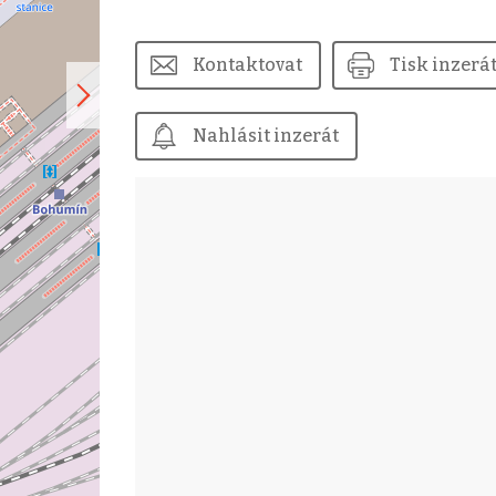
Kontaktovat
Tisk inzerá
Nahlásit inzerát