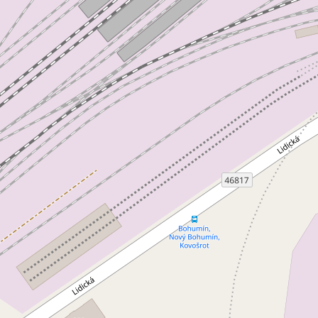
jem obchodního prostoru 116
Pronájem obchodní