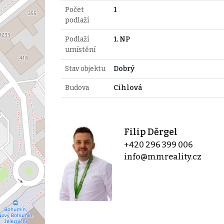
Počet
1
podlaží
Podlaží
1. NP
umístění
Stav objektu
Dobrý
Budova
Cihlová
Filip Děrgel
+420 296 399 006
info@mmreality.cz