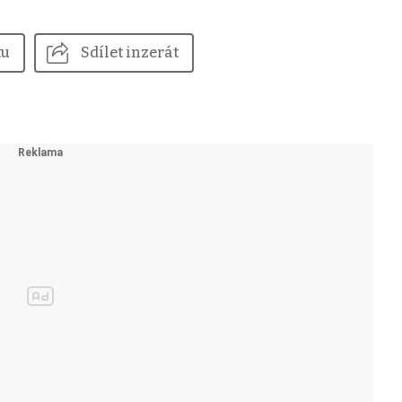
tu
Sdílet inzerát