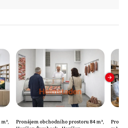
 m²,
Pronájem obchodního prostoru 84 m²,
Pronáj