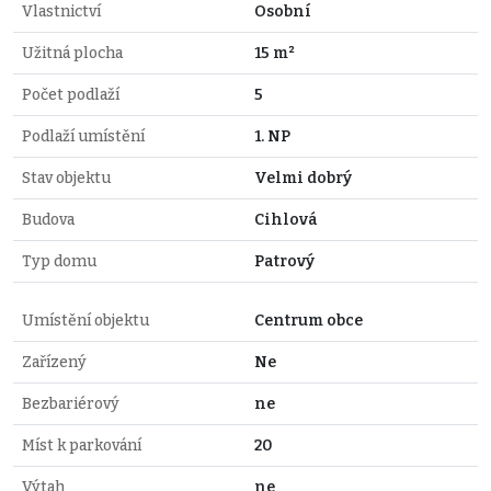
Vlastnictví
Osobní
Užitná plocha
15 m²
Počet podlaží
5
Podlaží umístění
1. NP
Stav objektu
Velmi dobrý
Budova
Cihlová
Typ domu
Patrový
Umístění objektu
Centrum obce
Zařízený
Ne
Bezbariérový
ne
Míst k parkování
20
Výtah
ne