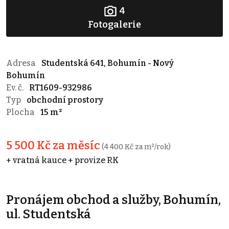
4
Fotogalerie
Adresa
Studentská 641, Bohumín - Nový
Bohumín
Ev. č.
RT1609-932986
Typ
obchodní prostory
Plocha
15 m²
5 500 Kč za měsíc
(4 400 Kč za m²/rok)
+ vratná kauce + provize RK
Pronájem obchod a služby, Bohumín,
ul. Studentská