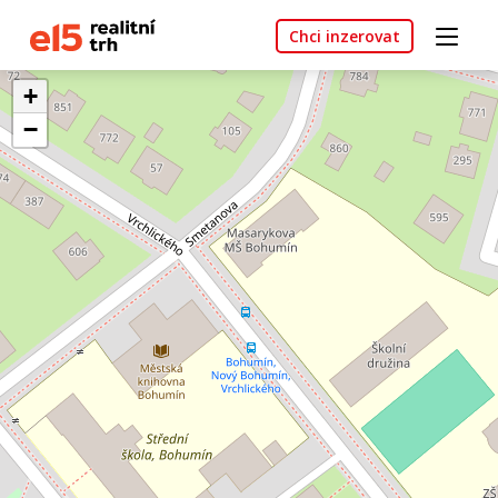
Chci inzerovat
+
−