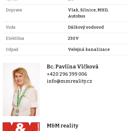
Doprava
Vlak, Silnice, MHD,
Autobus
Voda
Dálkový vodovod
Elektřina
230V
Odpad
Veřejná kanalizace
Bc. Pavlína Vlčková
+420 296 399 006
info@mmreality.cz
M&M reality