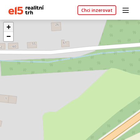
Chci inzerovat
+
−