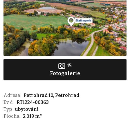
15
Fotogalerie
Adresa
Petrohrad 10, Petrohrad
Ev. č.
RT1224-00363
Typ
ubytování
Plocha
2 019 m²