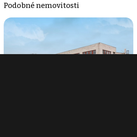
Podobné nemovitosti
Pronájem nemovitosti pro ubytování 1 060 m², Louny
info v RK