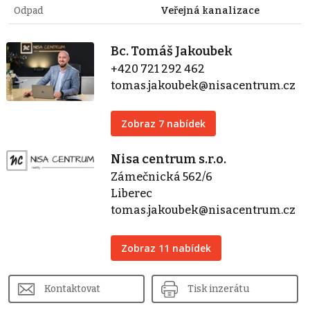
Odpad
Veřejná kanalizace
Bc. Tomáš Jakoubek
+420 721 292 462
tomas.jakoubek@nisacentrum.cz
Zobraz 7 nabídek
Nisa centrum s.r.o.
Zámečnická 562/6
Liberec
tomas.jakoubek@nisacentrum.cz
Zobraz 11 nabídek
Kontaktovat
Tisk inzerátu