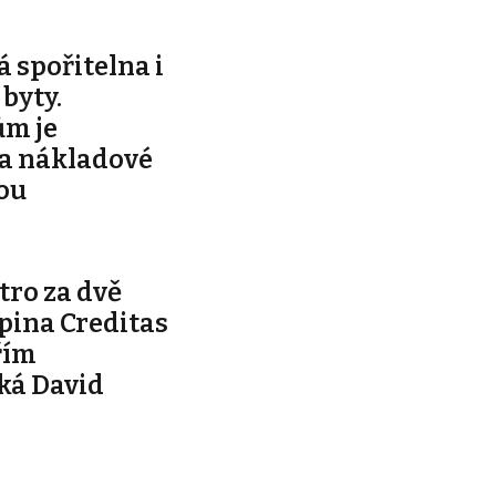
á spořitelna i
byty.
m je
za nákladové
vou
tro za dvě
pina Creditas
řím
ká David