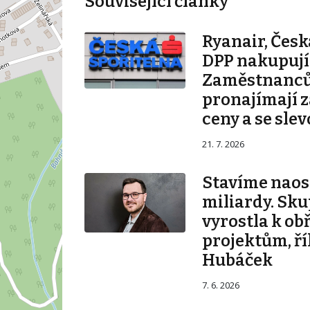
Související články
Ryanair, Česk
DPP nakupují 
Zaměstnanců
pronajímají 
ceny a se sle
21. 7. 2026
Stavíme naos
miliardy. Sku
vyrostla k ob
projektům, ří
Hubáček
7. 6. 2026