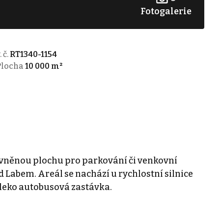
Fotogalerie
. č.
RT1340-1154
Plocha
10 000 m²
něnou plochu pro parkování či venkovní
 Labem. Areál se nachází u rychlostní silnice
aleko autobusová zastávka.