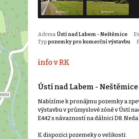
Adresa
Ústí nad Labem - Neštěmice
Ev
Typ
pozemky pro komerční výstavbu
info v RK
Ústí nad Labem - Neštěmice
Nabízíme k pronájmu pozemky a zpev
výstavbu v průmyslové zóně v Ústí nad
E442 s návazností na dálnici D8. Ned
K dispozici pozemeky o velikosti: