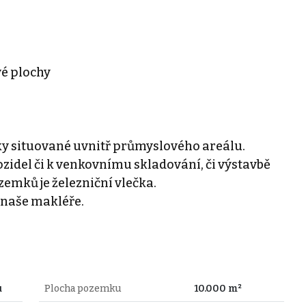
vé plochy
 situované uvnitř průmyslového areálu.
idel či k venkovnímu skladování, či výstavbě
emků je železniční vlečka.
 naše makléře.
u
Plocha pozemku
10.000 m²