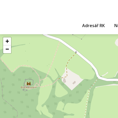
Adresář RK
N
+
−