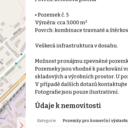
• Pozemek č. 5
Výměra: cca 3.000 m²
Povrch: kombinace travnaté a štěrko
Veškerá infrastruktura v dosahu.
Možnost pronájmu zpevněné pozemky
Pozemeky jsou vhodné k parkování voz
skladových a výrobních prostor. U poz
V případě dalších dotazů kontaktujte
Fotografie jsou pouze ilustrativní.
Údaje k nemovitosti
Kategorie
Pozemky pro komerční výstavb