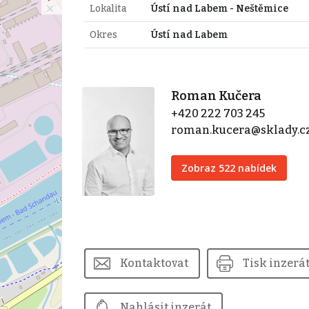
Lokalita
Ústí nad Labem - Neštěmice
Okres
Ústí nad Labem
Roman Kučera
+420 222 703 245
roman.kucera@sklady.c
Zobraz 522 nabídek
Kontaktovat
Tisk inzerá
Nahlásit inzerát