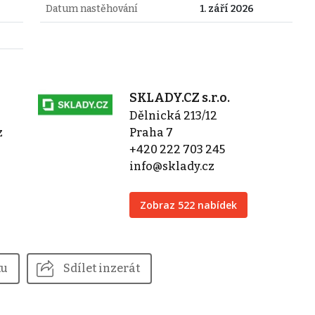
Datum nastěhování
1. září 2026
SKLADY.CZ s.r.o.
Dělnická 213/12
z
Praha 7
+420 222 703 245
info@sklady.cz
Zobraz 522 nabídek
tu
Sdílet inzerát