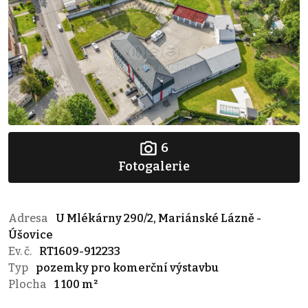
6
Fotogalerie
Adresa
U Mlékárny 290/2, Mariánské Lázně -
Úšovice
Ev. č.
RT1609-912233
Typ
pozemky pro komerční výstavbu
Plocha
1 100 m²