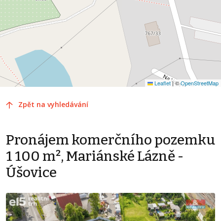
Leaflet
|
©
OpenStreetMap
Zpět na vyhledávání
Pronájem komerčního pozemku
1 100 m², Mariánské Lázně -
Úšovice