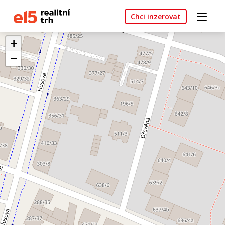
Chci inzerovat
+
−