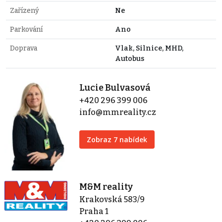
Zařízený
Ne
Parkování
Ano
Doprava
Vlak, Silnice, MHD,
Autobus
Lucie Bulvasová
+420 296 399 006
info@mmreality.cz
Zobraz 7 nabídek
M&M reality
Krakovská 583/9
Praha 1