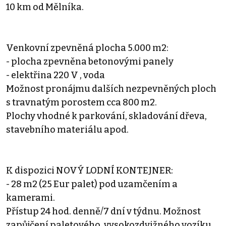
10 km od Mělníka.
Venkovní zpevněná plocha 5.000 m2:
- plocha zpevněna betonovými panely
- elektřina 220 V , voda
Možnost pronájmu dalších nezpevněných ploch
s travnatým porostem cca 800 m2.
Plochy vhodné k parkování, skladování dřeva,
stavebního materiálu apod.
K dispozici NOVÝ LODNÍ KONTEJNER:
- 28 m2 (25 Eur palet) pod uzamčením a
kamerami.
Přístup 24 hod. denně/7 dní v týdnu. Možnost
zapůjčení paletového, vysokozdvižného vozíku.