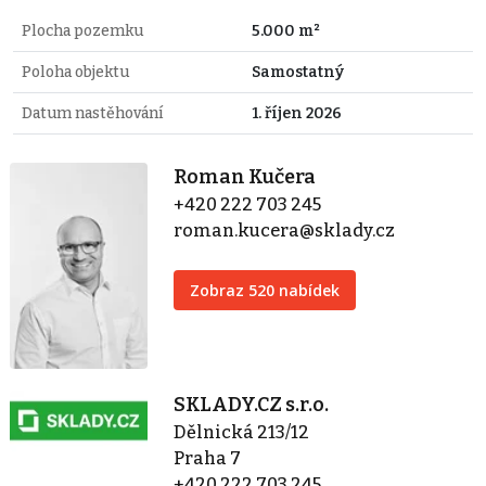
Plocha pozemku
5.000 m²
Poloha objektu
Samostatný
Datum nastěhování
1. říjen 2026
Roman Kučera
+420 222 703 245
roman.kucera@sklady.cz
Zobraz 520 nabídek
SKLADY.CZ s.r.o.
Dělnická 213/12
Praha 7
+420 222 703 245