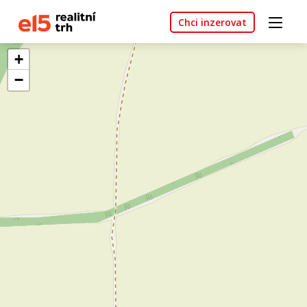
Chci inzerovat
+
−