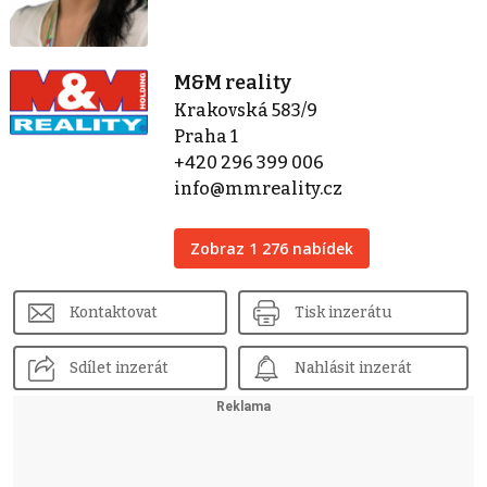
M&M reality
Krakovská 583/9
Praha 1
+420 296 399 006
info@mmreality.cz
Zobraz 1 276 nabídek
Kontaktovat
Tisk inzerátu
Sdílet inzerát
Nahlásit inzerát