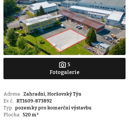
5
Fotogalerie
Adresa
Zahradní, Horšovský Týn
Ev. č.
RT1609-873892
Typ
pozemky pro komerční výstavbu
Plocha
520 m²