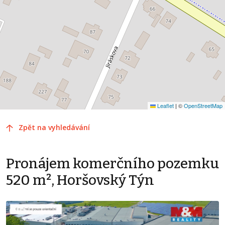
Leaflet
|
©
OpenStreetMap
Zpět na vyhledávání
Pronájem komerčního pozemku
520 m², Horšovský Týn