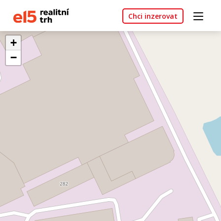
Chci inzerovat
+
−