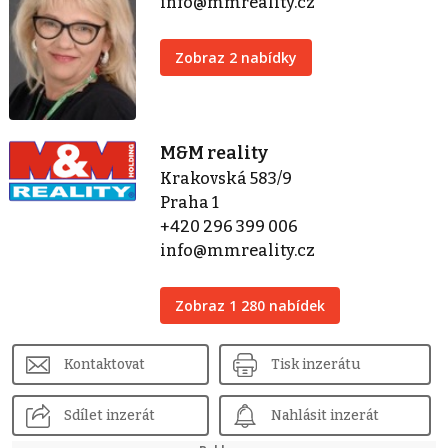
info@mmreality.cz
Zobraz 2 nabídky
M&M reality
Krakovská 583/9
Praha 1
+420 296 399 006
info@mmreality.cz
Zobraz 1 280 nabídek
Kontaktovat
Tisk inzerátu
Sdílet inzerát
Nahlásit inzerát