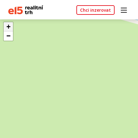
Chci inzerovat
+
−