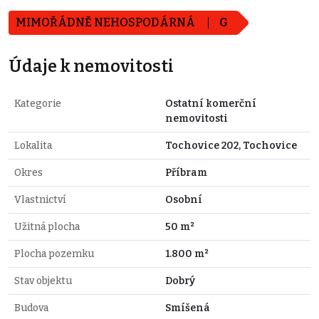
MIMOŘÁDNĚ NEHOSPODÁRNÁ
G
Údaje k nemovitosti
Kategorie
Ostatní komerční
nemovitosti
Lokalita
Tochovice 202, Tochovice
Okres
Příbram
Vlastnictví
Osobní
Užitná plocha
50 m²
Plocha pozemku
1.800 m²
Stav objektu
Dobrý
Budova
Smíšená