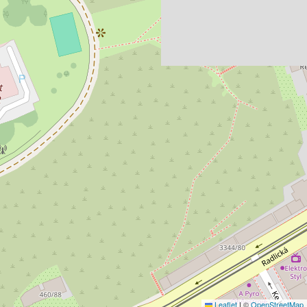
Leaflet
|
©
OpenStreetMap