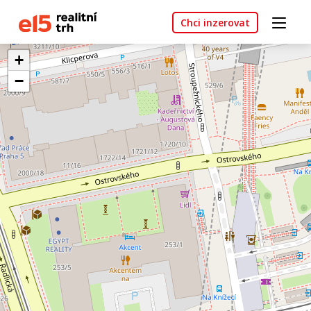
Chci inzerovat
+
−