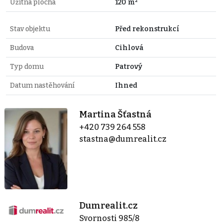
Užitná plocha
120 m²
Stav objektu
Před rekonstrukcí
Budova
Cihlová
Typ domu
Patrový
Datum nastěhování
Ihned
Martina Šťastná
+420 739 264 558
stastna@dumrealit.cz
Dumrealit.cz
Svornosti 985/8