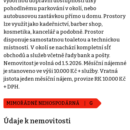
výbornou dopravní dostupností díky
pohodlnému parkování v okolí, nebo
autobusovou zastávkou přímo u domu. Prostory
lze využít jako kadeřnictví, barber shop,
kosmetika, kancelář a podobně. Prostor
disponuje samostatnou toaletou a technickou
místností. V okolí se nachází kompletní sÍť
obchodů a služeb včetně řady bank a pošty.
Nemovitost je volná od 1.5.2026. Měsíční nájemné
je stanoveno ve výši 10.000 Kč + služby. Vratná
jistota jeden měsíční nájem, provize RK 10.000 Kč
+ DPH.
MIMOŘÁDNĚ NEHOSPODÁRNÁ
G
Údaje k nemovitosti