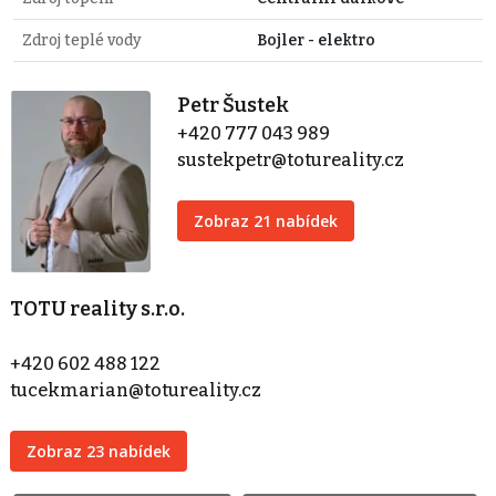
Zdroj teplé vody
Bojler - elektro
Petr Šustek
+420 777 043 989
sustekpetr@totureality.cz
Zobraz 21 nabídek
TOTU reality s.r.o.
+420 602 488 122
tucekmarian@totureality.cz
Zobraz 23 nabídek