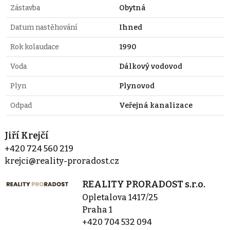
Zástavba
Obytná
Datum nastěhování
Ihned
Rok kolaudace
1990
Voda
Dálkový vodovod
Plyn
Plynovod
Odpad
Veřejná kanalizace
Jiří Krejčí
+420 724 560 219
krejci@reality-proradost.cz
REALITY PRORADOST s.r.o.
Opletalova 1417/25
Praha 1
+420 704 532 094