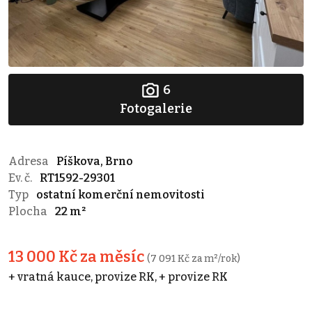
6
Fotogalerie
Adresa
Píškova, Brno
Ev. č.
RT1592-29301
Typ
ostatní komerční nemovitosti
Plocha
22 m²
13 000 Kč za měsíc
(7 091 Kč za m²/rok)
+ vratná kauce, provize RK, + provize RK