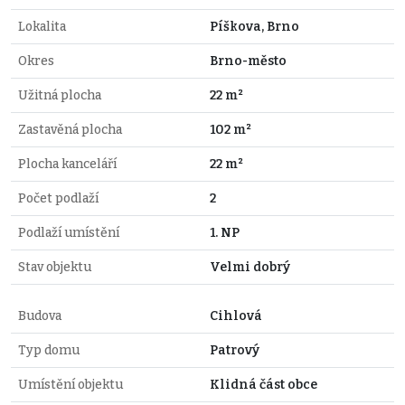
Lokalita
Píškova, Brno
Okres
Brno-město
Užitná plocha
22 m²
Zastavěná plocha
102 m²
Plocha kanceláří
22 m²
Počet podlaží
2
Podlaží umístění
1. NP
Stav objektu
Velmi dobrý
Budova
Cihlová
Typ domu
Patrový
Umístění objektu
Klidná část obce