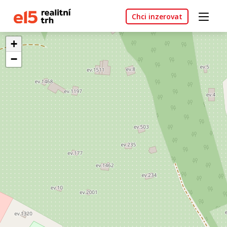
Chci inzerovat
+
−