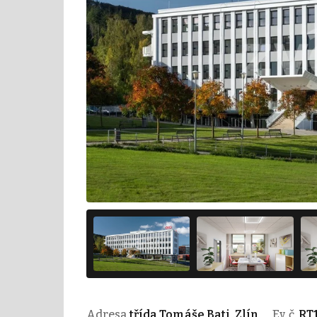
Adresa
třída Tomáše Bati, Zlín
Ev. č.
RT