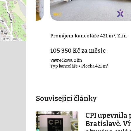
 74 m², Zlín
Pronájem kanceláře 421 m², Zlín
105 350 Kč za měsíc
Vavrečkova, Zlín
74 m²
Typ kanceláře • Plocha 421 m²
Související články
CPI upevnila 
Bratislavě. V