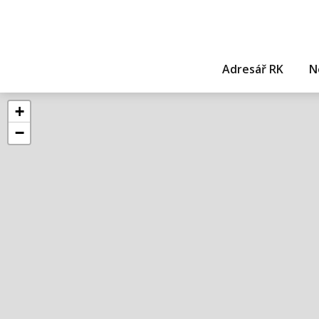
Adresář RK
N
+
−