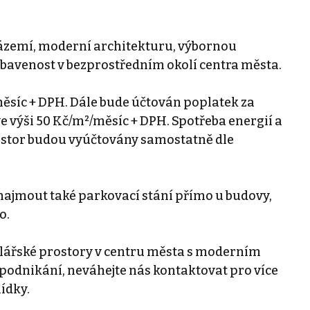
ázemí, moderní architekturu, výbornou
bavenost v bezprostředním okolí centra města.
ěsíc + DPH. Dále bude účtován poplatek za
e výši 50 Kč/m²/měsíc + DPH. Spotřeba energií a
rostor budou vyúčtovány samostatně dle
ajmout také parkovací stání přímo u budovy,
o.
lářské prostory v centru města s moderním
podnikání, neváhejte nás kontaktovat pro více
ídky.