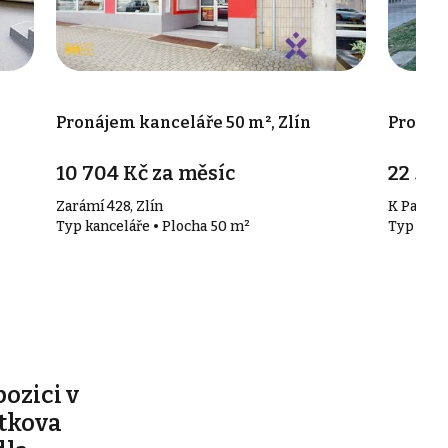
Pronájem kanceláře 50 m², Zlín
Pronáje
10 704 Kč za měsíc
22 500
Zarámí 428, Zlín
K Paseká
Typ kanceláře • Plocha 50 m²
Typ kanc
pozici v
ítkova