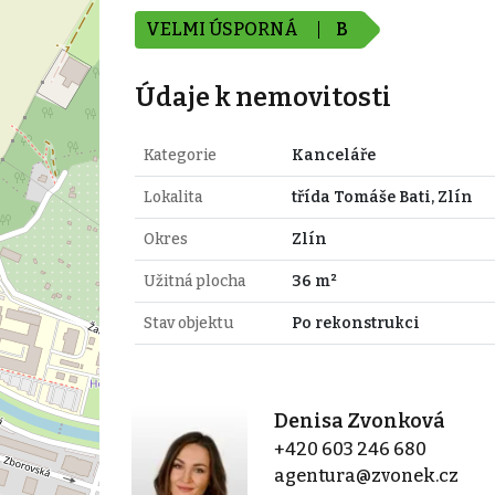
VELMI ÚSPORNÁ
B
Údaje k nemovitosti
Kategorie
Kanceláře
Lokalita
třída Tomáše Bati, Zlín
Okres
Zlín
Užitná plocha
36 m²
Stav objektu
Po rekonstrukci
Denisa Zvonková
+420 603 246 680
agentura@zvonek.cz