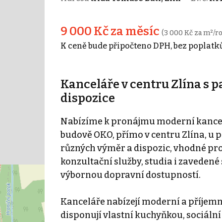
9 000 Kč za měsíc
(3 000 Kč za m²/ro
K ceně bude připočteno DPH, bez poplatků
Kanceláře v centru Zlína s 
dispozice
Nabízíme k pronájmu moderní kancelá
budově OKO, přímo v centru Zlína, u p
různých výměr a dispozic, vhodné pro
konzultační služby, studia i zavedené
výbornou dopravní dostupností.
Kanceláře nabízejí moderní a příjemn
disponují vlastní kuchyňkou, sociální