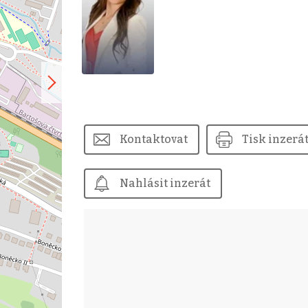
Kontaktovat
Tisk inzerá
Nahlásit inzerát