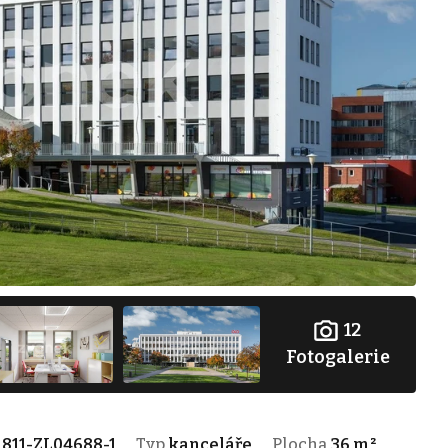
12
Fotogalerie
1811-ZL04688-1
Typ
kanceláře
Plocha
36 m²