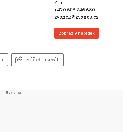
Zlín
+420 603 246 680
zvonek@zvonek.cz
Zobraz 9 nabídek
tu
Sdílet inzerát