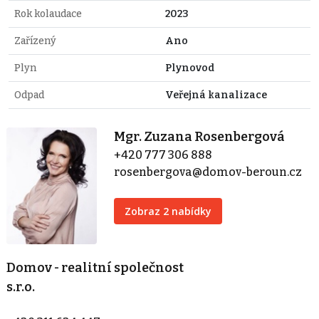
Rok kolaudace
2023
Zařízený
Ano
Plyn
Plynovod
Odpad
Veřejná kanalizace
Mgr. Zuzana Rosenbergová
+420 777 306 888
rosenbergova@domov-beroun.cz
Zobraz 2 nabídky
Domov - realitní společnost
s.r.o.