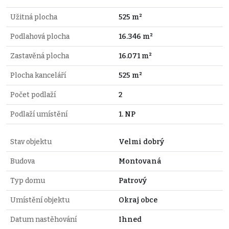
Užitná plocha
525 m²
Podlahová plocha
16.346 m²
Zastavěná plocha
16.071 m²
Plocha kanceláří
525 m²
Počet podlaží
2
Podlaží umístění
1. NP
Stav objektu
Velmi dobrý
Budova
Montovaná
Typ domu
Patrový
Umístění objektu
Okraj obce
Datum nastěhování
Ihned