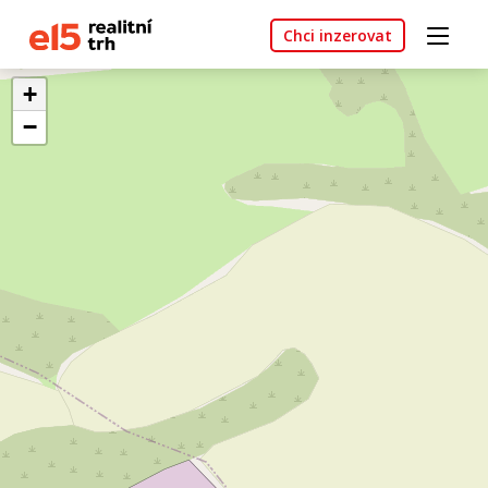
Chci inzerovat
+
−