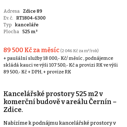
Adresa
Zdice 89
Ev. č.
RT1804-6300
Typ
kanceláře
Plocha
525 m²
89 500 Kč za měsíc
(2 046 Kč za m²/rok)
+ paušální služby 18 000,- Kč/ měsíc , podnájemce
skládá kauci ve výši 107 500,- Kč a provizi RK ve výši
89 500,- Kč + DPH, + provize RK
Kancelářské prostory 525 m2 v
komerční budově v areálu Černín –
Zdice.
Nabízíme k podnájmu kancelářské prostory v