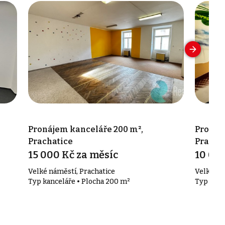
Pronájem kanceláře 200 m²,
Pronáj
Prachatice
Pracha
15 000 Kč za měsíc
10 000
Velké náměstí, Prachatice
Velké ná
Typ kanceláře • Plocha 200 m²
Typ kanc