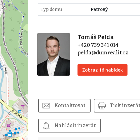
Typ domu
Patrový
Tomáš Pelda
+420 739 341 014
pelda@dumrealit.cz
Zobraz 16 nabídek
Kontaktovat
Tisk inzerá
Nahlásit inzerát