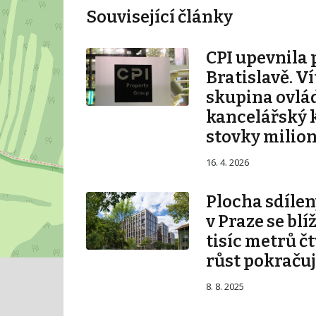
Související články
CPI upevnila 
Bratislavě. V
skupina ovlá
kancelářský 
stovky milio
16. 4. 2026
Plocha sdílen
v Praze se blí
tisíc metrů č
růst pokraču
8. 8. 2025