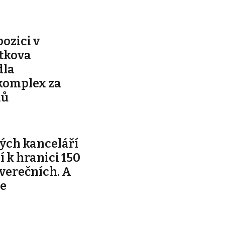
pozici v
ítkova
dla
komplex za
nů
ých kanceláří
ží k hranici 150
tverečních. A
je