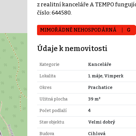
z realitní kanceláře A TEMPO fungují
číslo: 644580.
MIMOŘÁDNĚ NEHOSPODÁRNÁ
G
Údaje k nemovitosti
Kategorie
Kanceláře
Lokalita
1. máje, Vimperk
Okres
Prachatice
Užitná plocha
39 m²
Počet podlaží
4
Stav objektu
Velmi dobrý
Budova
Cihlová