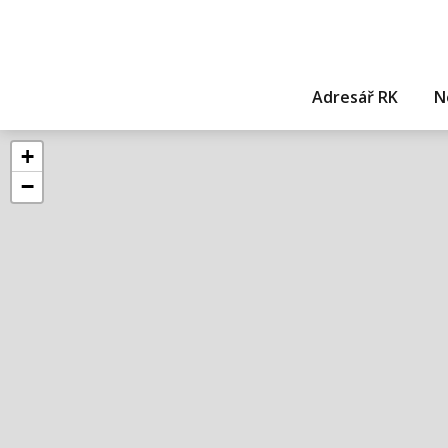
Adresář RK
N
+
−