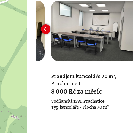
 150 m²,
Pronájem kanceláře 70 m²,
Prachatice II
síc
8 000 Kč za měsíc
ce
Vodňanská 1381, Prachatice
150 m²
Typ kanceláře • Plocha 70 m²