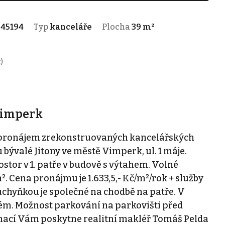
645194
Typ
kanceláře
Plocha
39 m²
)
Vimperk
 pronájem zrekonstruovaných kancelářských
bývalé Jitony ve městě Vimperk, ul. 1 máje.
tor v 1. patře v budově s výtahem. Volné
m². Cena pronájmu je 1.633,5,- Kč/m²/rok + služby
kuchyňkou je společné na chodbě na patře. V
tém. Možnost parkování na parkovišti před
mací Vám poskytne realitní makléř Tomáš Pelda