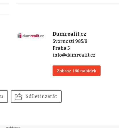
Dumrealit.cz
Svornosti 985/8
Praha 5
info@dumrealit.cz
Zobraz 160 nabídek
tu
Sdílet inzerát