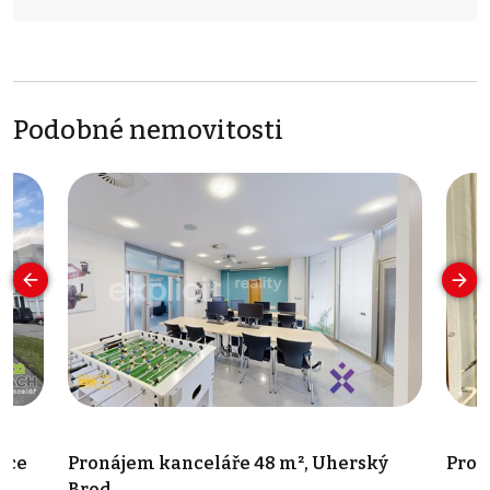
Podobné nemovitosti
ice
Pronájem kanceláře 48 m², Uherský
Pron
Brod