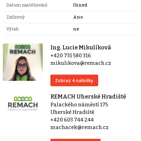
Datum nastěhování
Ihned
Zařízený
Ano
Výtah
ne
Ing. Lucie Mikulíková
+420 731 580 316
mikulikova@remach.cz
Zobraz 4 nabídky
REMACH Uherské Hradiště
Palackého náměstí 175
Uherské Hradiště
+420 603 744 244
machacek@remach.cz