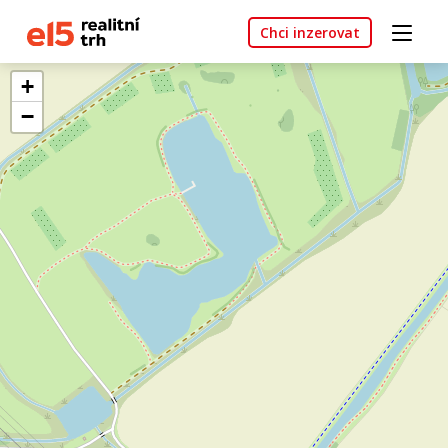
Chci inzerovat
+
−