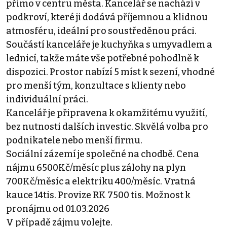
přímo v centru města. Kancelář se nachází v
podkroví, které ji dodává příjemnou a klidnou
atmosféru, ideální pro soustředěnou práci.
Součástí kanceláře je kuchyňka s umyvadlem a
lednicí, takže máte vše potřebné pohodlně k
dispozici. Prostor nabízí 5 míst k sezení, vhodné
pro menší tým, konzultace s klienty nebo
individuální práci.
Kancelář je připravena k okamžitému využití,
bez nutnosti dalších investic. Skvělá volba pro
podnikatele nebo menší firmu.
Sociální zázemí je společné na chodbě. Cena
nájmu 6500Kč/měsíc plus zálohy na plyn
700Kč/měsíc a elektriku 400/měsíc. Vratná
kauce 14tis. Provize RK 7500 tis. Možnost k
pronájmu od 01.03.2026
V případě zájmu volejte.