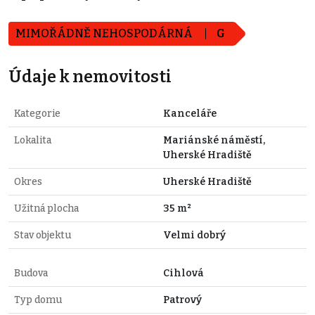
MIMOŘÁDNĚ NEHOSPODÁRNÁ
G
Údaje k nemovitosti
Kategorie
Kanceláře
Lokalita
Mariánské náměstí,
Uherské Hradiště
Okres
Uherské Hradiště
Užitná plocha
35 m²
Stav objektu
Velmi dobrý
Budova
Cihlová
Typ domu
Patrový