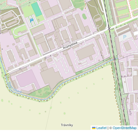
Leaflet
|
©
OpenStreetMap