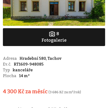
8
Fotogalerie
Adresa
Hradební 580, Tachov
Ev. č.
RT1609-948085
Typ
kanceláře
Plocha
14 m²
4 300 Kč za měsíc
(3 686 Kč za m²/rok)