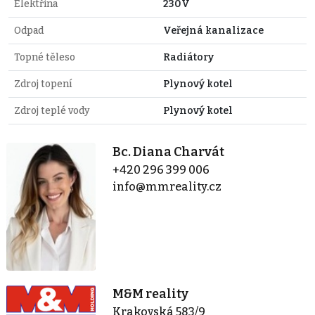
Elektřina
230V
Odpad
Veřejná kanalizace
Topné těleso
Radiátory
Zdroj topení
Plynový kotel
Zdroj teplé vody
Plynový kotel
Bc. Diana Charvát
+420 296 399 006
info@mmreality.cz
M&M reality
Krakovská 583/9