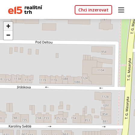
Chci inzerovat
+
−