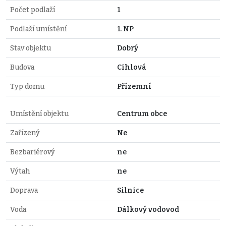
Počet podlaží
1
Podlaží umístění
1. NP
Stav objektu
Dobrý
Budova
Cihlová
Typ domu
Přízemní
Umístění objektu
Centrum obce
Zařízený
Ne
Bezbariérový
ne
Výtah
ne
Doprava
Silnice
Voda
Dálkový vodovod