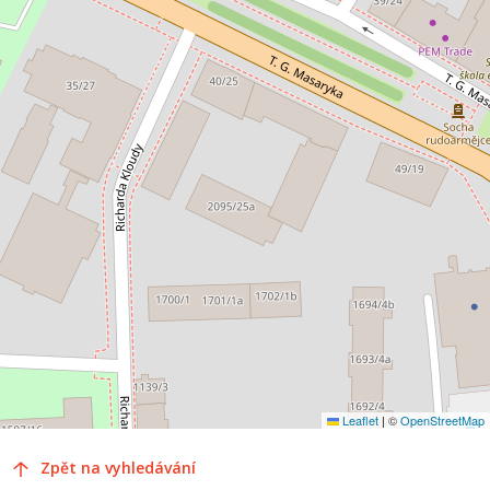
Leaflet
|
©
OpenStreetMap
Zpět na vyhledávání