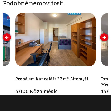
Podobné nemovitosti
Pronájem kanceláře 37 m², Litomyšl
Pron
Měst
5 000 Kč za měsíc
15 0
Smetanovo náměstí 93, Litomyšl-Město
náměs
Typ kanceláře • Plocha 37 m²
Typ k