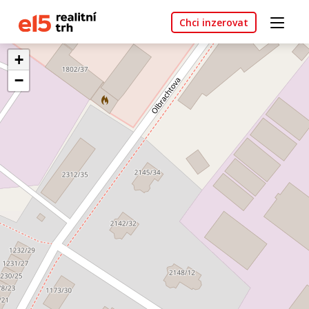
Chci inzerovat
+
−