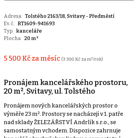
Adresa
Tolstého 2163/18, Svitavy - Předměstí
Ev. č.
RT1609-941693
Typ
kanceláře
Plocha
20 m²
5 500 Kč za měsíc
(3 300 Kč za m²/rok)
Pronájem kancelářského prostoru,
20 m², Svitavy, ul. Tolstého
Pronájem nových kancelářských prostor o
výměře 23 m². Prostory se nacházejí v 1. patře
nad sklady ŽELEZÁŘSTVÍ Andrlík s.r.o., se
samostatným vchodem. Dispozice zahrnuje