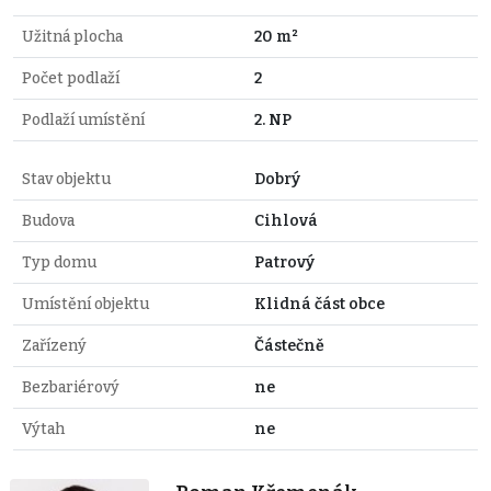
Užitná plocha
20 m²
Počet podlaží
2
Podlaží umístění
2. NP
Stav objektu
Dobrý
Budova
Cihlová
Typ domu
Patrový
Umístění objektu
Klidná část obce
Zařízený
Částečně
Bezbariérový
ne
Výtah
ne