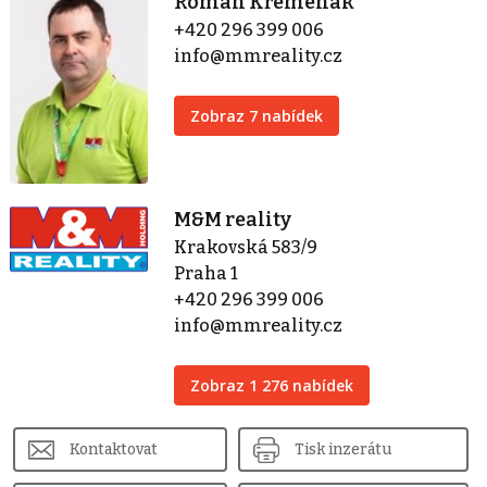
Roman Křemenák
+420 296 399 006
info@mmreality.cz
Zobraz 7 nabídek
M&M reality
Krakovská 583/9
Praha 1
+420 296 399 006
info@mmreality.cz
Zobraz 1 276 nabídek
Kontaktovat
Tisk inzerátu