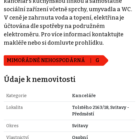
kancelář s kuchyňskou linkou a samostatné
sociální zařízení včetně sprchy, umyvadla a WC.
V ceně je zahrnuta voda a topení, elektřina je
účtována dle spotřeby na podružném
elektroměru. Pro více informací kontaktujte
makléře nebo si domluvte prohlídku.
MIMOŘÁDNĚ NEHOSPODÁRNÁ
G
Údaje k nemovitosti
Kategorie
Kanceláře
Lokalita
Tolstého 2163/18, Svitavy -
Předměstí
Okres
Svitavy
Vlastnictví
Osobní