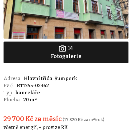
14
Fotogalerie
Adresa
Hlavní třída, Šumperk
Ev. č.
RT1355-02362
Typ
kanceláře
Plocha
20 m²
29 700 Kč za měsíc
(17 820 Kč za m²/rok)
včetně energií, + provize RK