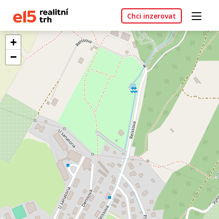
Chci inzerovat
+
−