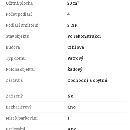
Užitná plocha
20 m²
Počet podlaží
4
Podlaží umístění
2. NP
Stav objektu
Po rekonstrukci
Budova
Cihlová
Typ domu
Patrový
Poloha objektu
Řadový
Zástavba
Obchodní a obytná
Zařízený
Ne
Bezbariérový
ano
Míst k parkování
1
Parkování
Ano