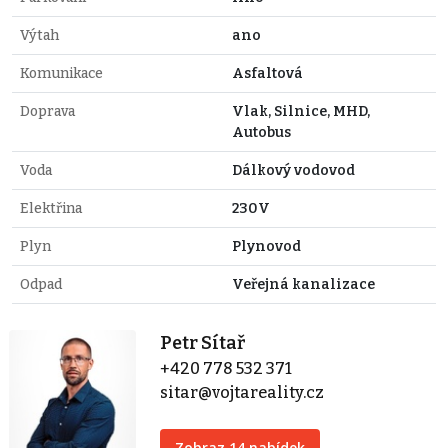
Výtah
ano
Komunikace
Asfaltová
Doprava
Vlak, Silnice, MHD,
Autobus
Voda
Dálkový vodovod
Elektřina
230V
Plyn
Plynovod
Odpad
Veřejná kanalizace
Petr Sítař
+420 778 532 371
sitar@vojtareality.cz
Zobraz 14 nabídek