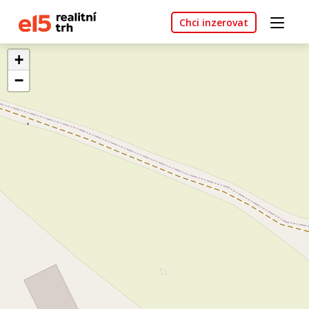
Chci inzerovat
+
−