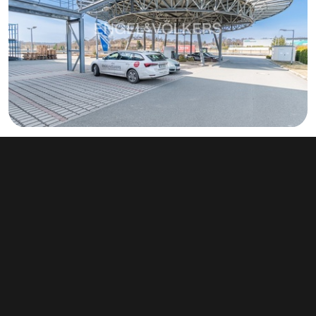
Pronájem kanceláře 55 m², Solnice
info v RK
Průmyslová 678, Solnice
Typ kanceláře • Plocha 55 m²
Související články