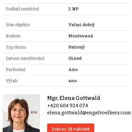
Podlaží umístění
2. NP
Stav objektu
Velmi dobrý
Budova
Montovaná
Typ domu
Patrový
Datum nastěhování
Ihned
Parkování
Ano
Výtah
ano
Mgr. Elena Gottwald
+420 604 924 074
elena.gottwald@engelvoelkers.com
Zobraz 28 nabídek