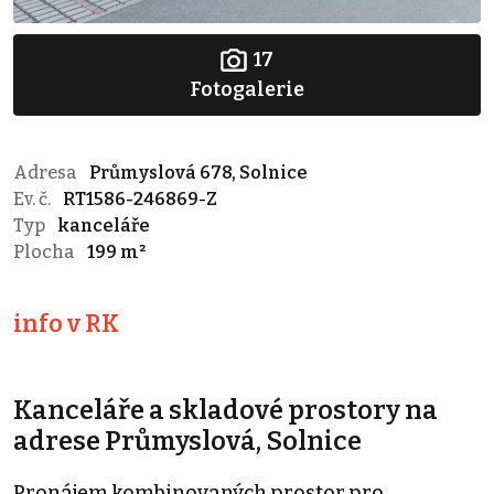
17
Fotogalerie
Adresa
Průmyslová 678, Solnice
Ev. č.
RT1586-246869-Z
Typ
kanceláře
Plocha
199 m²
info v RK
Kanceláře a skladové prostory na
adrese Průmyslová, Solnice
Pronájem kombinovaných prostor pro