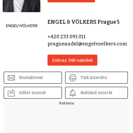
ENGEL & VÖLKERS Prague 5
+420 233 091 011
pragueandel@engelvoelkers.com
Zobraz 348 nabídek
Kontaktovat
Tisk inzerátu
Sdílet inzerát
Nahlásit inzerát