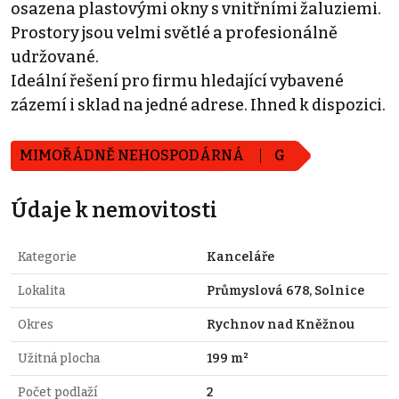
osazena plastovými okny s vnitřními žaluziemi.
Prostory jsou velmi světlé a profesionálně
udržované.
Ideální řešení pro firmu hledající vybavené
zázemí i sklad na jedné adrese. Ihned k dispozici.
MIMOŘÁDNĚ NEHOSPODÁRNÁ
G
Údaje k nemovitosti
Kategorie
Kanceláře
Lokalita
Průmyslová 678, Solnice
Okres
Rychnov nad Kněžnou
Užitná plocha
199 m²
Počet podlaží
2