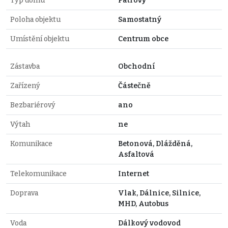
Typ domu
Patrový
Poloha objektu
Samostatný
Umístění objektu
Centrum obce
Zástavba
Obchodní
Zařízený
Částečně
Bezbariérový
ano
Výtah
ne
Komunikace
Betonová, Dlážděná,
Asfaltová
Telekomunikace
Internet
Doprava
Vlak, Dálnice, Silnice,
MHD, Autobus
Voda
Dálkový vodovod