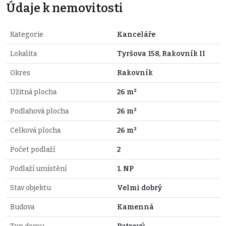
Údaje k nemovitosti
Kategorie
Kanceláře
Lokalita
Tyršova 158, Rakovník II
Okres
Rakovník
Užitná plocha
26 m²
Podlahová plocha
26 m²
Celková plocha
26 m²
Počet podlaží
2
Podlaží umístění
1. NP
Stav objektu
Velmi dobrý
Budova
Kamenná