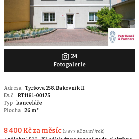
24
Fotogalerie
Adresa
Tyršova 158, Rakovník II
Ev. č.
RT1181-00175
Typ
kanceláře
Plocha
26 m²
8 400 Kč za měsíc
(3 877 Kč za m²/rok)