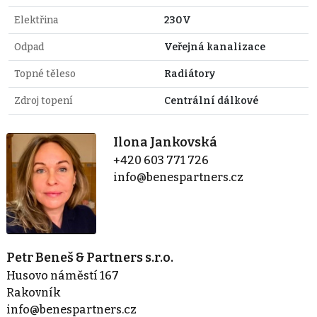
Elektřina
230V
Odpad
Veřejná kanalizace
Topné těleso
Radiátory
Zdroj topení
Centrální dálkové
Ilona Jankovská
+420 603 771 726
info@benespartners.cz
Petr Beneš & Partners s.r.o.
Husovo náměstí 167
Rakovník
info@benespartners.cz