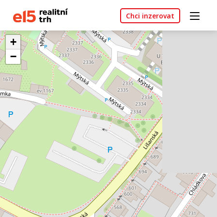
Chci inzerovat
+
−