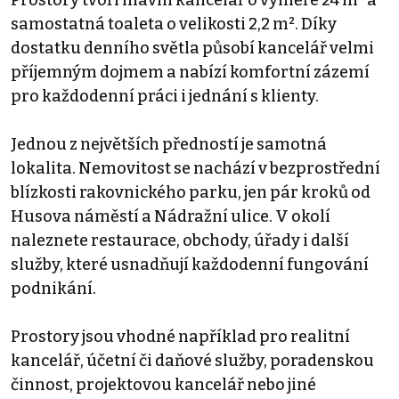
Prostory tvoří hlavní kancelář o výměře 24 m² a
samostatná toaleta o velikosti 2,2 m². Díky
dostatku denního světla působí kancelář velmi
příjemným dojmem a nabízí komfortní zázemí
pro každodenní práci i jednání s klienty.
Jednou z největších předností je samotná
lokalita. Nemovitost se nachází v bezprostřední
blízkosti rakovnického parku, jen pár kroků od
Husova náměstí a Nádražní ulice. V okolí
naleznete restaurace, obchody, úřady i další
služby, které usnadňují každodenní fungování
podnikání.
Prostory jsou vhodné například pro realitní
kancelář, účetní či daňové služby, poradenskou
činnost, projektovou kancelář nebo jiné