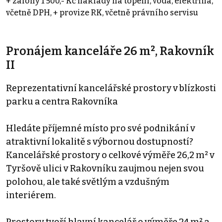
+ zálohy 1 500,- Kč náklady na topení, voda, elektřina,
včetně DPH, + provize RK, včetně právního servisu
Pronájem kanceláře 26 m², Rakovník
II
Reprezentativní kancelářské prostory v blízkosti
parku a centra Rakovníka
Hledáte příjemné místo pro své podnikání v
atraktivní lokalitě s výbornou dostupností?
Kancelářské prostory o celkové výměře 26,2 m² v
Tyršově ulici v Rakovníku zaujmou nejen svou
polohou, ale také světlým a vzdušným
interiérem.