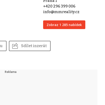
Praha 1
+420 296 399 006
info@mmreality.cz
Zobraz 1 285 nabídek
tu
Sdílet inzerát