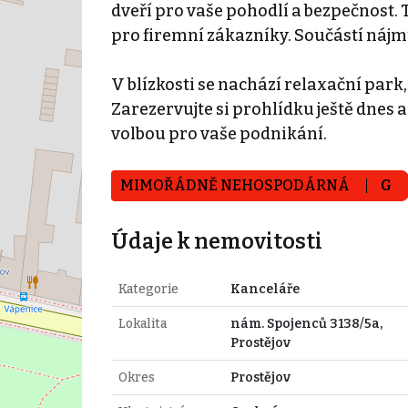
dveří pro vaše pohodlí a bezpečnost. T
pro firemní zákazníky. Součástí nájmu
V blízkosti se nachází relaxační park,
Zarezervujte si prohlídku ještě dnes a 
volbou pro vaše podnikání.
MIMOŘÁDNĚ NEHOSPODÁRNÁ
G
Údaje k nemovitosti
Kategorie
Kanceláře
Lokalita
nám. Spojenců 3138/5a,
Prostějov
Okres
Prostějov