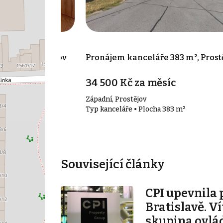
18 m², Prostějov
Pronájem kanceláře 383 m², Prost
c
34 500 Kč za měsíc
Prostějov
Západní, Prostějov
18 m²
Typ kanceláře • Plocha 383 m²
Související články
CPI upevnila 
Bratislavě. V
skupina ovlá