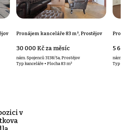
ějov
Pronájem kanceláře 83 m², Prostějov
Pronáje
30 000 Kč za měsíc
5 650 
nám. Spojenců 3138/5a, Prostějov
nám. Spo
Typ kanceláře • Plocha 83 m²
Typ kanc
pozici v
ítkova
dla