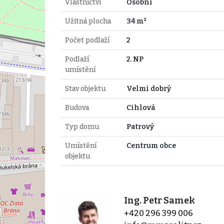
Vlastnictví
Osobní
Užitná plocha
34 m²
Počet podlaží
2
Podlaží
2. NP
umístění
Stav objektu
Velmi dobrý
Budova
Cihlová
Typ domu
Patrový
Umístění
Centrum obce
objektu
Ing. Petr Samek
+420 296 399 006