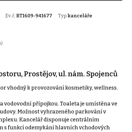
Ev. č.
RT1609-941677
Typ
kanceláře
k)
toru, Prostějov, ul. nám. Spojenců
r vhodný k provozování kosmetiky, wellness.
 vodovodní přípojkou. Toaleta je umístěna ve
budovy. Možnost vyhrazeného parkování v
plexu. Kancelář disponuje centrálním
 s funkcí odemykání hlavních vchodových