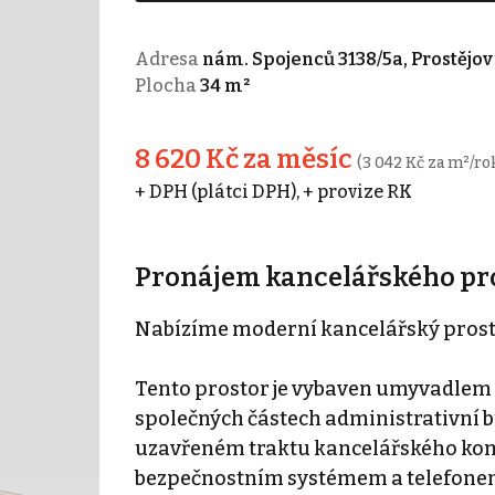
Adresa
nám. Spojenců 3138/5a, Prostějov
Plocha
34 m²
8 620 Kč za měsíc
(3 042 Kč za m²/ro
+ DPH (plátci DPH), + provize RK
Pronájem kancelářského pros
Nabízíme moderní kancelářský prosto
Tento prostor je vybaven umyvadlem a
společných částech administrativní 
uzavřeném traktu kancelářského kom
bezpečnostním systémem a telefonem