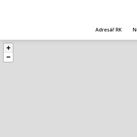
Adresář RK
N
+
−