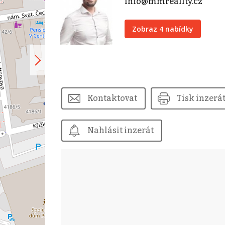
info@mmreality.cz
Zobraz 4 nabídky
Kontaktovat
Tisk inzerá
Nahlásit inzerát