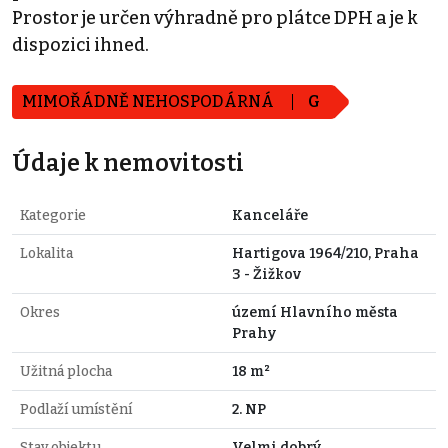
Prostor je určen výhradně pro plátce DPH a je k
dispozici ihned.
MIMOŘÁDNĚ NEHOSPODÁRNÁ
G
Údaje k nemovitosti
Kategorie
Kanceláře
Lokalita
Hartigova 1964/210, Praha
3 - Žižkov
Okres
území Hlavního města
Prahy
Užitná plocha
18 m²
Podlaží umístění
2. NP
Stav objektu
Velmi dobrý