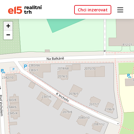
Chci inzerovat
+
−