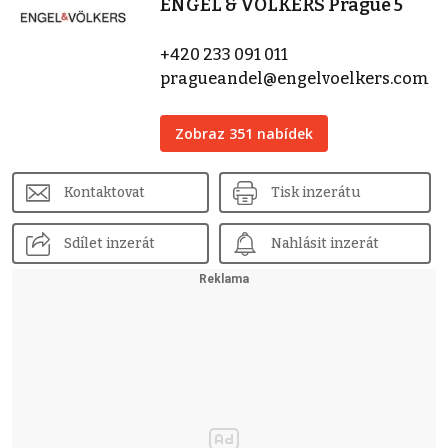
ENGEL & VÖLKERS Prague 5
+420 233 091 011
pragueandel@engelvoelkers.com
Zobraz 351 nabídek
Kontaktovat
Tisk inzerátu
Sdílet inzerát
Nahlásit inzerát