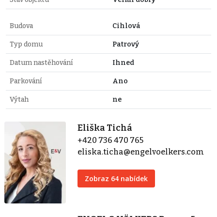
Budova
Cihlová
Typ domu
Patrový
Datum nastěhování
Ihned
Parkování
Ano
Výtah
ne
Eliška Tichá
+420 736 470 765
eliska.ticha@engelvoelkers.com
Zobraz 64 nabídek