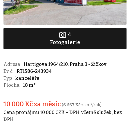
4
Fotogalerie
Adresa
Hartigova 1964/210, Praha 3 - Žižkov
Ev. č.
RT1586-243934
Typ
kanceláře
Plocha
18 m²
10 000 Kč za měsíc
(6 667 Kč za m²/rok)
Cena pronájmu 10 000 CZK + DPH, včetně služeb., bez
DPH