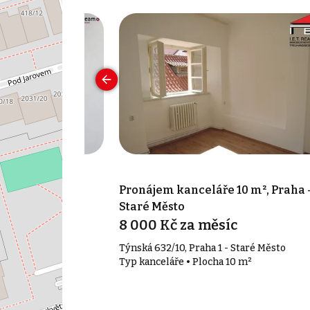
 17 m², Praha -
Pronájem kanceláře 10 m², Praha 
Staré Město
c
8 000 Kč za měsíc
4 - Nusle
Týnská 632/10, Praha 1 - Staré Město
17 m²
Typ kanceláře • Plocha 10 m²