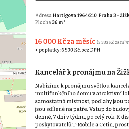
Adresa
Hartigova 1964/210, Praha 3 - Žiž
Plocha
36 m²
16 000 Kč za měsíc
(5 333 Kč za m²/
+ poplatky: 6 500 Kč, bez DPH
Kancelář k pronájmu na Žiž
Nabízíme k pronájmu světlou kancelář 
multifunkčního domu v atraktivní lokal
samostatná místnost, podlahy jsou po
jsou sdílené na patře. Vstup do budovy
denně, 7 dní v týdnu, po celý rok. K d
poskytovatelů T-Mobile a Cetin, pros