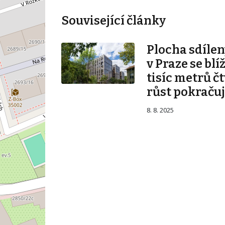
Související články
Plocha sdílen
v Praze se blí
tisíc metrů č
růst pokraču
8. 8. 2025