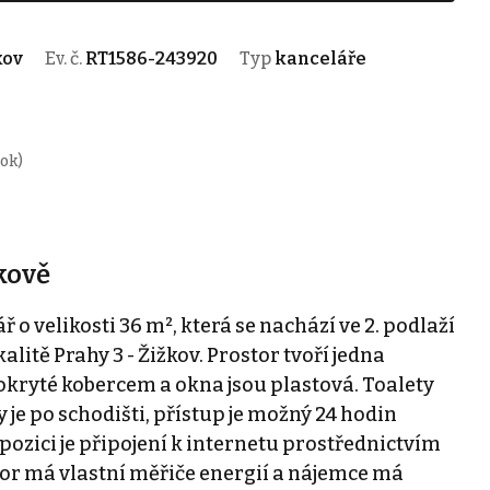
kov
Ev. č.
RT1586-243920
Typ
kanceláře
rok)
kově
o velikosti 36 m², která se nachází ve 2. podlaží
itě Prahy 3 - Žižkov. Prostor tvoří jedna
kryté kobercem a okna jsou plastová. Toalety
 je po schodišti, přístup je možný 24 hodin
ispozici je připojení k internetu prostřednictvím
tor má vlastní měřiče energií a nájemce má