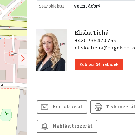
Stav objektu
Velmi dobrý
Eliška Tichá
+420 736 470 765
eliska.ticha@engelvoel
Zobraz 64 nabídek
Kontaktovat
Tisk inzerá
Nahlásit inzerát