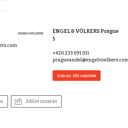
ENGEL & VÖLKERS Prague
5
kers.com
+420 233 091 011
pragueandel@engelvoelkers.co
Zobraz 350 nabídek
tu
Sdílet inzerát