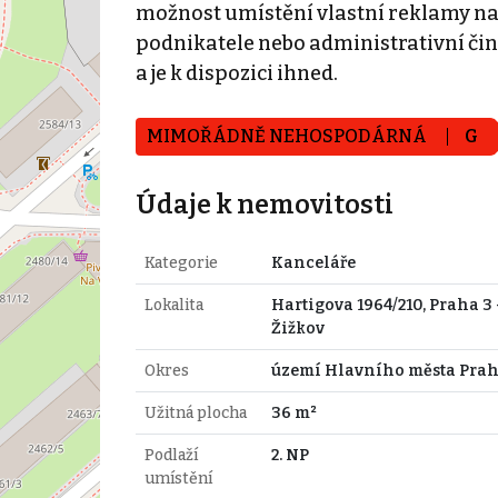
možnost umístění vlastní reklamy na
podnikatele nebo administrativní čin
a je k dispozici ihned.
MIMOŘÁDNĚ NEHOSPODÁRNÁ
G
Údaje k nemovitosti
Kategorie
Kanceláře
Lokalita
Hartigova 1964/210, Praha 3 
Žižkov
Okres
území Hlavního města Pra
Užitná plocha
36 m²
Podlaží
2. NP
umístění