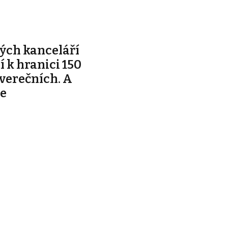
ých kanceláří
ží k hranici 150
tverečních. A
je