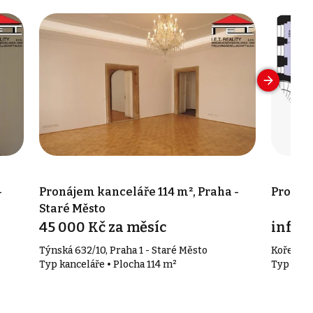
-
Pronájem kanceláře 114 m², Praha -
Pronáj
Staré Město
45 000 Kč za měsíc
info v
Týnská 632/10, Praha 1 - Staré Město
Kořenské
Typ kanceláře • Plocha 114 m²
Typ kanc