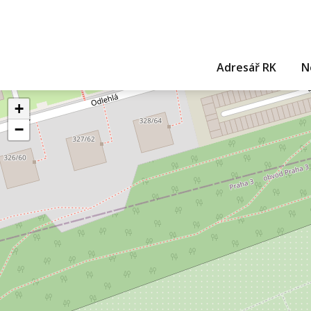
Adresář RK
N
+
−