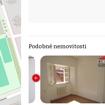
Podobné nemovitosti