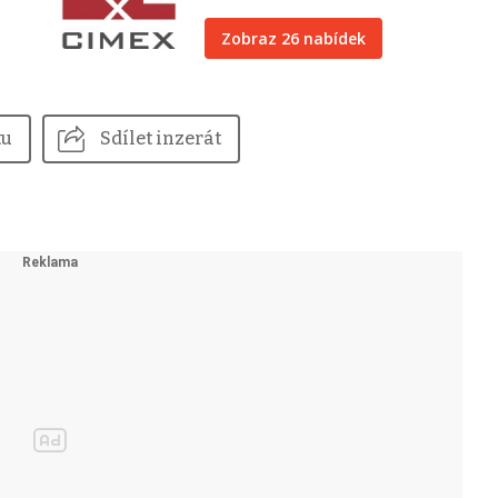
Zobraz 26 nabídek
tu
Sdílet inzerát