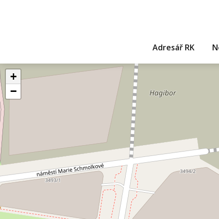
Adresář RK
N
+
−