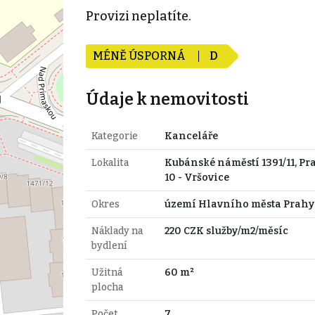
Provizi neplatíte.
MÉNĚ ÚSPORNÁ
D
Údaje k nemovitosti
Kategorie
Kanceláře
Lokalita
Kubánské náměstí 1391/11, Pr
10 - Vršovice
Okres
území Hlavního města Prahy
Náklady na
220 CZK služby/m2/měsíc
bydlení
Užitná
60 m²
plocha
Počet
7