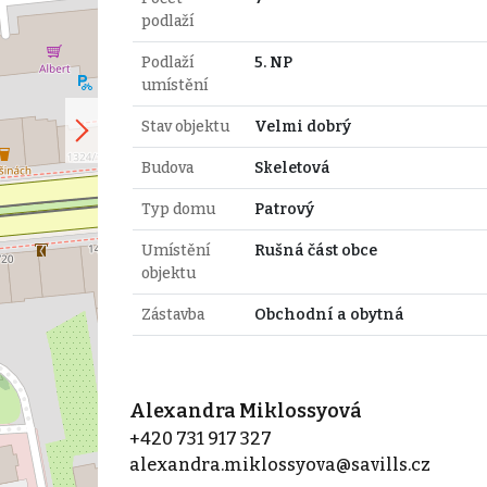
podlaží
Podlaží
5. NP
umístění
Stav objektu
Velmi dobrý
Budova
Skeletová
Typ domu
Patrový
Umístění
Rušná část obce
objektu
Zástavba
Obchodní a obytná
Alexandra Miklossyová
+420 731 917 327
alexandra.miklossyova@savills.cz