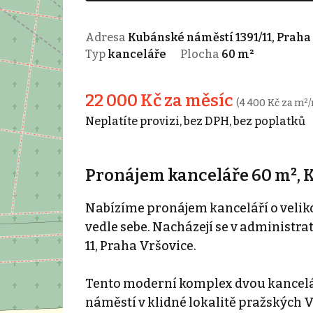
Adresa
Kubánské náměstí 1391/11, Praha 
Typ
kanceláře
Plocha
60 m²
22 000 Kč za měsíc
(4 400 Kč za m²/
Neplatíte provizi, bez DPH, bez poplatků
Pronájem kanceláře 60 m², 
Nabízíme pronájem kanceláří o velikos
vedle sebe. Nacházejí se v administr
11, Praha Vršovice.
Tento moderní komplex dvou kancel
náměstí v klidné lokalitě pražských